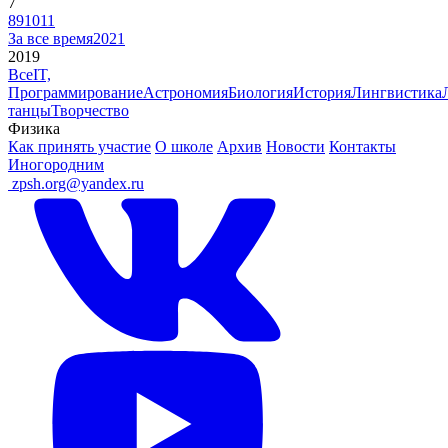
7
8
9
10
11
За все время
2021
2019
Все
IT,
Программирование
Астрономия
Биология
История
Лингвистика
танцы
Творчество
Физика
Как принять участие
О школе
Архив
Новости
Контакты
Иногородним
ㅤ
zpsh.org@yandex.ru