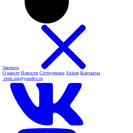
Закрыть
О школе
Новости
Сотрудники
Архив
Контакты
ㅤ
zpsh.org@yandex.ru