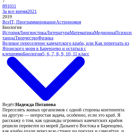
7
8
9
10
11
За все время
2021
2019
Все
IT, Программирование
Астрономия
Биология
История
Лингвистика
Литература
Математика
Медицина
Психол
танцы
Творчество
Физика
Великое переселение камчатского краба, или Как переехать из
Японского моря в Баренцево и остаться с
клешнями
Биология
5, 6, 7, 8, 9, 10, 11 класс
Ведёт:
Надежда Потапова
Переселять живых организмов с одной стороны континента
на другую — непростая задача, особенно, если это краб. Я
расскажу о том, как однажды огромных камчатских крабов
решили перевезти из морей Дальнего Востока в Баренцево,
как крабы ехали через всю страну на поездах и самолётах, и