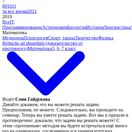
7
8
9
10
11
За все время
2021
2019
Все
IT,
Программирование
Астрономия
Биология
История
Лингвистика
Математика
Медицина
Психология
Спорт, танцы
Творчество
Физика
Reductio ad absurdum (доказательство от
противного)
Математика
5, 6, 7 класс
Ведёт:
Соня Гайдукова
Давайте докажем, что вы можете решать задачи.
Предположим, не можете. Следовательно, вы приходите на
семинар. Теперь вы умеете решать задачи. Вот мы и пришли к
противоречию: доказали, что задачи вы решать можете! С
этим «противным» методом вы будете встречаться ещё много
раз на олимпиадах, госэкзаменах и в университетских