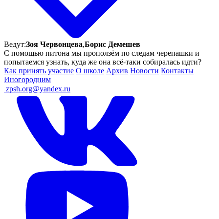
Ведут:
Зоя Червонцева
,
Борис Демешев
С помощью питона мы проползём по следам черепашки и
попытаемся узнать, куда же она всё-таки собиралась идти?
Как принять участие
О школе
Архив
Новости
Контакты
Иногородним
ㅤ
zpsh.org@yandex.ru