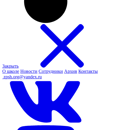
Закрыть
О школе
Новости
Сотрудники
Архив
Контакты
ㅤ
zpsh.org@yandex.ru