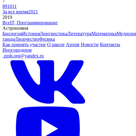
7
8
9
10
11
За все время
2021
2019
Все
IT, Программирование
Астрономия
Биология
История
Лингвистика
Литература
Математика
Медицин
танцы
Творчество
Физика
Как принять участие
О школе
Архив
Новости
Контакты
Иногородним
ㅤ
zpsh.org@yandex.ru