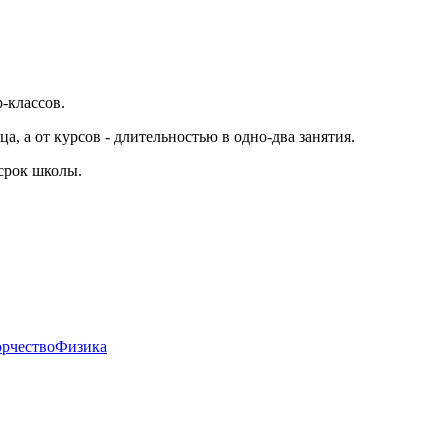
-классов.
а, а от курсов - длительностью в одно-два занятия.
 срок школы.
орчество
Физика