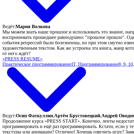
Ведёт:
Мария Волкова
Мы можем знать наше прошлое и использовать это знание, напр
воспринимать прошедшее равнодушно: "прошлое прошло". Одна
события репрессий были болезненны, но при этом смутно изве
художественным текстом. Как же устроена эта книга, жанр кот
от него ждёт?
«PRESS RESUME»
Практическое программирование
IT, Программирование
8, 9, 10
Ведут:
Осип Фаткуллин
,
Артём Брустовецкий
,
Андрей Оводо
Продолжение курса «PRESS START». Конечно, ленты недостаточ
программировать и ещё раз программировать. Кстати, если у те
текстуры или анимации? Отлично! Хочешь озвучить игру? Заме