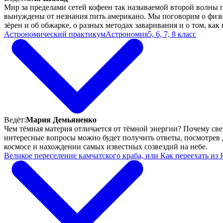
Мир за пределами сетей кофеен так называемой второй волны пр
вынуждены от незнания пить американо. Мы поговорим о физич
зёрен и об обжарке, о разных методах заваривания и о том, как 
Астрономический практикум
Астрономия
5, 6, 7, 8 класс
Ведёт:
Мария Демьяненко
Чем тёмная материя отличается от тёмной энергии? Почему све
интересные вопросы можно будет получить ответы, посмотрев 
космосе и нахождении самых известных созвездий на небе.
Великое переселение камчатского краба, или Как переехать из 