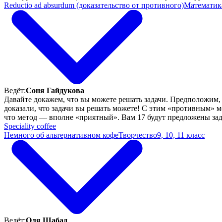
Reductio ad absurdum (доказательство от противного)
Математик
Ведёт:
Соня Гайдукова
Давайте докажем, что вы можете решать задачи. Предположим, 
доказали, что задачи вы решать можете! С этим «противным» ме
что метод — вполне «приятный». Вам 17 будут предложены зада
Speciality coffee
Немного об альтернативном кофе
Творчество
9, 10, 11 класс
Ведёт:
Оля Шабад