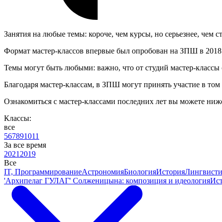
Занятия на любые темы: короче, чем курсы, но серьезнее, чем с
Формат мастер-классов впервые был опробован на ЗПШ в 2018 го
Темы могут быть любыми: важно, что от студий мастер-классы о
Благодаря мастер-классам, в ЗПШ могут принять участие в том 
Ознакомиться с мастер-классами последних лет вы можете ниж
Классы:
все
5
6
7
8
9
10
11
За все время
2021
2019
Все
IT, Программирование
Астрономия
Биология
История
Лингвисти
'Архипелаг ГУЛАГ' Солженицына: композиция и идеология
Ист