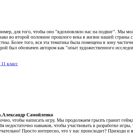
имер, для того, чтобы оно "вдохновляло нас на подвиг". Мы мо
ко во второй половине прошлого века в жизни нашей страны с
стны. Более того, вся эта тематика была помещена в зону част
орой был обозначен автором как "опыт художественного исследо
, 11 класс
в
,
Александр Самойленко
но, чтобы написать игру. Мы продолжаем грызть гранит геймде
бя недостаточно навыков, чтобы участвовать в разработке игры,
чательно! Просто интересно, что у нас происходит? Приходи и 