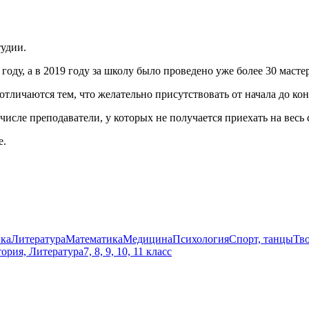
тудии.
ду, а в 2019 году за школу было проведено уже более 30 мастер
тличаются тем, что желательно присутствовать от начала до конц
числе преподаватели, у которых не получается приехать на весь
е.
ка
Литература
Математика
Медицина
Психология
Спорт, танцы
Тв
ория, Литература
7, 8, 9, 10, 11 класс