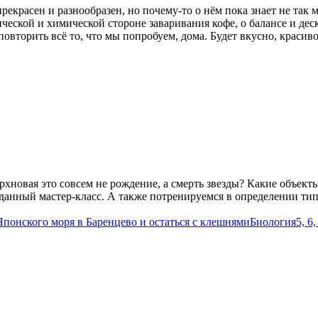
екрасен и разнообразен, но почему-то о нём пока знает не так 
еской и химической стороне заваривания кофе, о балансе и дес
повторить всё то, что мы попробуем, дома. Будет вкусно, красиво
рхновая это совсем не рождение, а смерть звезды? Какие объект
данный мастер-класс. А также потренируемся в определении тип
Японского моря в Баренцево и остаться с клешнями
Биология
5, 6,