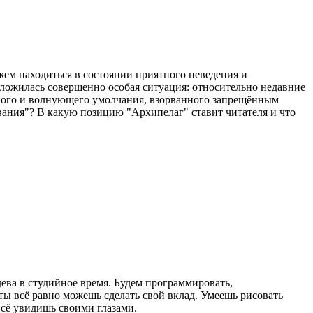
жем находиться в состоянии приятного неведения и
ложилась совершенно особая ситуация: относительно недавние
ичного и волнующего умолчания, взорванного запрещённым
вания"? В какую позицию "Архипелаг" ставит читателя и что
ва в студийное время. Будем программировать,
 ты всё равно можешь сделать свой вклад. Умеешь рисовать
всё увидишь своими глазами.