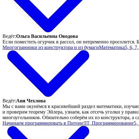
Ведёт:
Ольга Васильевна Оводова
Если поместить огурчик в рассол, он непременно просолится. Б
Многогранники из конструктора и из бумаги
Математика
5, 6, 7
Ведёт:
Аня Чехлова
Мы с вами окунёмся в красивейший раздел математики, изучаю
и проверим теорему Эйлера, узнаем, как отсечь уголки у прав
многоугольников. Обязательно соберём их из конструктора, а 
Начинаем программировать в Питоне!
IT, Программирование
5,