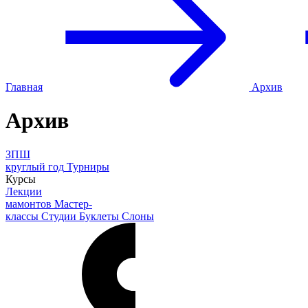
Главная
Архив
Архив
ЗПШ
круглый год
Турниры
Курсы
Лекции
мамонтов
Мастер-
классы
Студии
Буклеты
Слоны