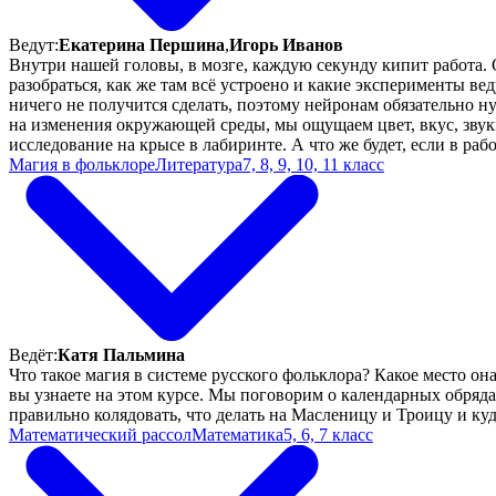
Ведут:
Екатерина Першина
,
Игорь Иванов
Внутри нашей головы, в мозге, каждую секунду кипит работа
разобраться, как же там всё устроено и какие эксперименты в
ничего не получится сделать, поэтому нейронам обязательно н
на изменения окружающей среды, мы ощущаем цвет, вкус, звуки
исследование на крысе в лабиринте. А что же будет, если в ра
Магия в фольклоре
Литература
7, 8, 9, 10, 11 класс
Ведёт:
Катя Пальмина
Что такое магия в системе русского фольклора? Какое место о
вы узнаете на этом курсе. Мы поговорим о календарных обрядах
правильно колядовать, что делать на Масленицу и Троицу и ку
Математический рассол
Математика
5, 6, 7 класс