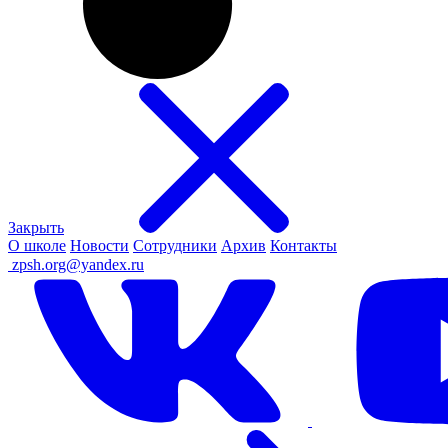
Закрыть
О школе
Новости
Сотрудники
Архив
Контакты
ㅤ
zpsh.org@yandex.ru