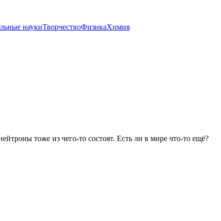
льные науки
Творчество
Физика
Химия
ейтроны тоже из чего-то состоят. Есть ли в мире что-то ещё?