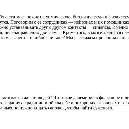
. Отчасти мозг похож на химическую, биологическую и физичес
едутся. Поговорим о её сотрудниках — нейронах и их помощника
ужно устанавливать друг с другом контакты — синапсы. Именно 
, целенаправленно двигаемся. Кроме того, в мозге хранится пам
боте мозга «что-то пойдёт не так»? Мы расскажем про социально 
на занимает в жизни людей? Что такое двоемирие в фольклоре и 
, гаданиях, традиционной свадьбе и похоронах, заговорах и зак
да именно нужно кидать сапожок, чтобы найти суженого.