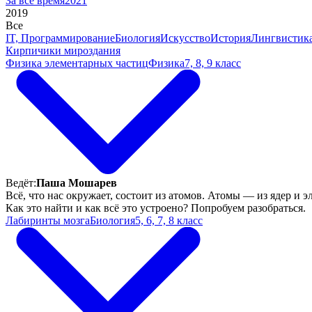
За все время
2021
2019
Все
IT, Программирование
Биология
Искусство
История
Лингвистик
Кирпичики мироздания
Физика элементарных частиц
Физика
7, 8, 9 класс
Ведёт:
Паша Мошарев
Всё, что нас окружает, состоит из атомов. Атомы — из ядер и 
Как это найти и как всё это устроено? Попробуем разобраться.
Лабиринты мозга
Биология
5, 6, 7, 8 класс