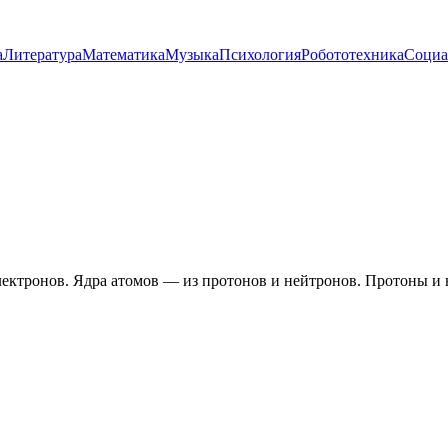
а
Литература
Математика
Музыка
Психология
Робототехника
Социа
электронов. Ядра атомов — из протонов и нейтронов. Протоны и н