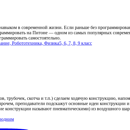
авыком в современной жизни. Если раньше без программировани
ограммировать на Питоне — одном из самых популярных соврем
граммировать самостоятельно.
ание, Робототехника, Физика
5, 6, 7, 8, 9 класс
в, трубочек, скотча и т.п.) сделаем ходячую конструкцию, нап
прочем, преподаватели подскажут основные идеи конструкции и по
кие конструкции называют пневматическими) из воздушного шари
родним