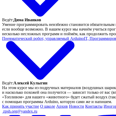
Ведёт:
Дима Иванков
Умение программировать неизбежно становится обязательным н
если вообще возможно. В нашем курсе мы начнём учиться пр
несколько несложных программ и поймём, как продолжить про
Пневматический робот, управляемый Arduino
IT, Программиров
Ведёт:
Алексей Кулыгин
На этом курсе мы из подручных материалов (воздушных шарико
и насколько похожей она получится — зависит только от вас (в
«Топливом» для нашего «животного» будет сжатый воздух (та
с помощью программы Arduino, которую сами же и напишем.
Как принять участие
О школе
Архив
Новости
Контакты
Иного
ㅤ
zpsh.org@yandex.ru