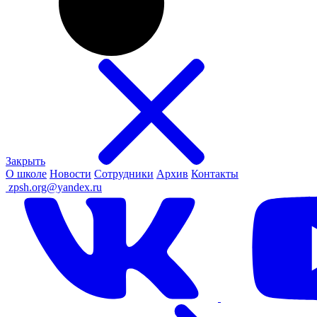
Закрыть
О школе
Новости
Сотрудники
Архив
Контакты
ㅤ
zpsh.org@yandex.ru