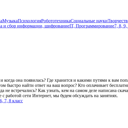
а
Музыка
Психология
Робототехника
Социальные науки
Творчеств
ама и сбор информации, шифрование
IT, Программирование
7, 8, 9
к и когда она появилась? Где хранится и какими путями к вам п
м быстро найти ответ на ваш вопрос? Кто оплачивает бесплатны
 не встречались? Как узнать, кем на самом деле написана скача
 с работой сети Интернет, мы будем обсуждать на занятиях.
 6, 7, 8 класс