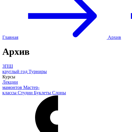
Главная
Архив
Архив
ЗПШ
круглый год
Турниры
Курсы
Лекции
мамонтов
Мастер-
классы
Студии
Буклеты
Слоны