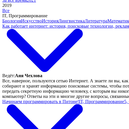
За все время
2021
2019
Все
IT, Программирование
Биология
Искусство
История
Лингвистика
Литература
Математик
Как работает интернет: история, поисковые технологии, рекл
Ведёт:
Аня Чехлова
Все, наверное, пользуются сетью Интернет. А знаете ли вы, ка
собирают и хранят информацию поисковые системы, чтобы пото
передать секретную информацию человеку, с которым вы никогда
компьютер? Ответы на эти и многие другие вопросы, связанные
Начинаем программировать в Питоне!
IT, Программирование
5,