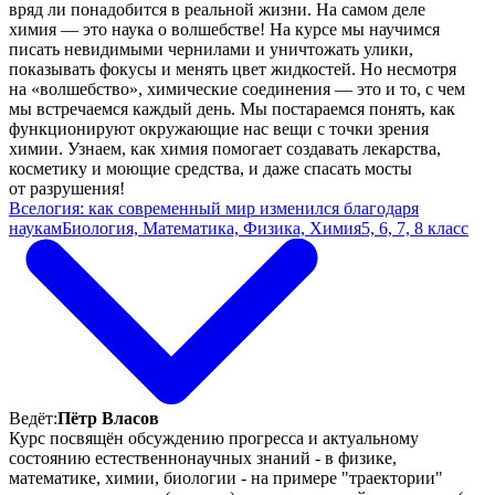
вряд ли понадобится в реальной жизни. На самом деле
химия — это наука о волшебстве! На курсе мы научимся
писать невидимыми чернилами и уничтожать улики,
показывать фокусы и менять цвет жидкостей. Но несмотря
на «волшебство», химические соединения — это и то, с чем
мы встречаемся каждый день. Мы постараемся понять, как
функционируют окружающие нас вещи с точки зрения
химии. Узнаем, как химия помогает создавать лекарства,
косметику и моющие средства, и даже спасать мосты
от разрушения!
Вселогия: как современный мир изменился благодаря
наукам
Биология, Математика, Физика, Химия
5, 6, 7, 8 класс
Ведёт:
Пётр Власов
Курс посвящён обсуждению прогресса и актуальному
состоянию естественнонаучных знаний - в физике,
математике, химии, биологии - на примере "траектории"