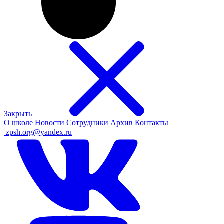
Закрыть
О школе
Новости
Сотрудники
Архив
Контакты
ㅤ
zpsh.org@yandex.ru