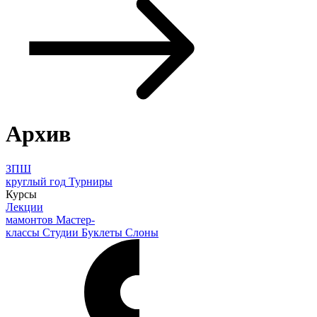
Архив
ЗПШ
круглый год
Турниры
Курсы
Лекции
мамонтов
Мастер-
классы
Студии
Буклеты
Слоны