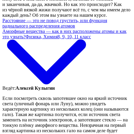
и заканчивая, да-да, жвачкой. Но как это происходит? Как
из чёрной вязкой жижи получают всё то, с чем мы имеем дело
каждый день? Об этом вы узнаете на нашем курсе.
Расстояние — это не повод грустить, или функция
радиального распределения атомов
Аморфные вещества — как в них расположены атомы и как
это узнать?
Физика, Химия
8, 9, 10, 11 класс
Ведёт:
Алексей Кулыгин
Если посмотреть сквозь запотевшее окно на яркий источник
света (уличный фонарь или Луну), можно увидеть
характерную картинку из нескольких колец (они называются
гало). Такая же картинка получится, если источник света
заменить на источник электронов, а запотевшее стекло — на
тонкую плёнку аморфного вещества. Невзрачная на первый
взгляд картинка из нескольких гало на самом деле будет