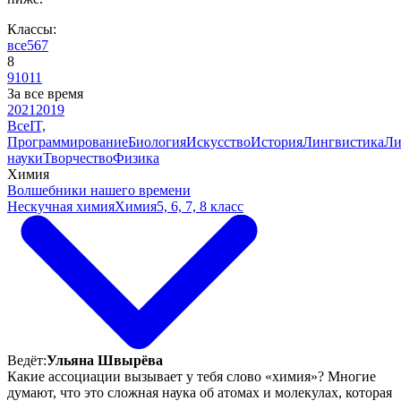
Классы:
все
5
6
7
8
9
10
11
За все время
2021
2019
Все
IT,
Программирование
Биология
Искусство
История
Лингвистика
Ли
науки
Творчество
Физика
Химия
Волшебники нашего времени
Нескучная химия
Химия
5, 6, 7, 8 класс
Ведёт:
Ульяна Швырёва
Какие ассоциации вызывает у тебя слово «химия»? Многие
думают, что это сложная наука об атомах и молекулах, которая