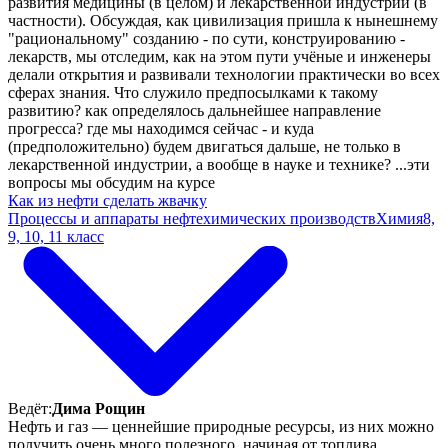
развития медицины (в целом) и лекарственной индустрии (в
частности). Обсуждая, как цивилизация пришла к нынешнему
"рациональному" созданию - по сути, конструированию -
лекарств, мы отследим, как на этом пути учёные и инженеры
делали открытия и развивали технологии практически во всех
сферах знания. Что служило предпосылками к такому
развитию? как определялось дальнейшее направление
прогресса? где мы находимся сейчас - и куда
(предположительно) будем двигаться дальше, не только в
лекарственной индустрии, а вообще в науке и технике? ...эти
вопросы мы обсудим на курсе
Как из нефти сделать жвачку
Процессы и аппараты нефтехимических производств
Химия
8,
9, 10, 11 класс
Ведёт:
Дима Рощин
Нефть и газ — ценнейшие природные ресурсы, из них можно
получить очень много полезного, начиная от топлива