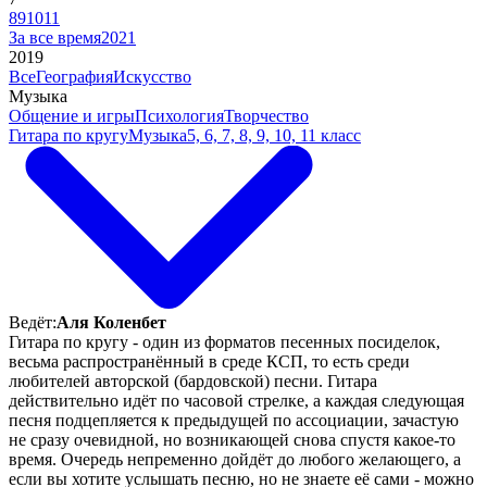
8
9
10
11
За все время
2021
2019
Все
География
Искусство
Музыка
Общение и игры
Психология
Творчество
Гитара по кругу
Музыка
5, 6, 7, 8, 9, 10, 11 класс
Ведёт:
Аля Коленбет
Гитара по кругу - один из форматов песенных посиделок,
весьма распространённый в среде КСП, то есть среди
любителей авторской (бардовской) песни. Гитара
действительно идёт по часовой стрелке, а каждая следующая
песня подцепляется к предыдущей по ассоциации, зачастую
не сразу очевидной, но возникающей снова спустя какое-то
время. Очередь непременно дойдёт до любого желающего, а
если вы хотите услышать песню, но не знаете её сами - можно