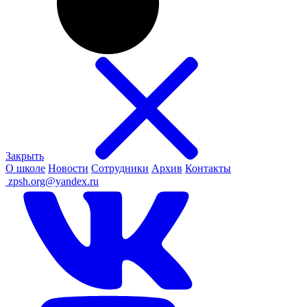
Закрыть
О школе
Новости
Сотрудники
Архив
Контакты
ㅤ
zpsh.org@yandex.ru