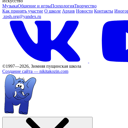
Искусство
Музыка
Общение и игры
Психология
Творчество
Как принять участие
О школе
Архив
Новости
Контакты
Иного
ㅤ
zpsh.org@yandex.ru
©1997—2026, Зимняя пущинская школа
Создание сайта —
nikitakozin.com