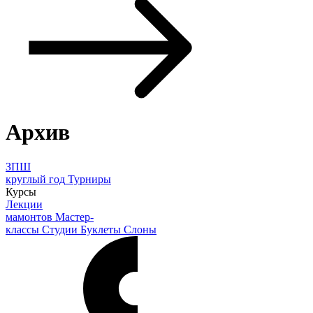
Архив
ЗПШ
круглый год
Турниры
Курсы
Лекции
мамонтов
Мастер-
классы
Студии
Буклеты
Слоны