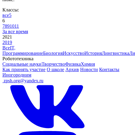
Классы:
все
5
6
7
8
9
10
11
За все время
2021
2019
Все
IT,
Программирование
Биология
Искусство
История
Лингвистика
Ли
Робототехника
Социальные науки
Творчество
Физика
Химия
Как принять участие
О школе
Архив
Новости
Контакты
Иногородним
ㅤ
zpsh.org@yandex.ru