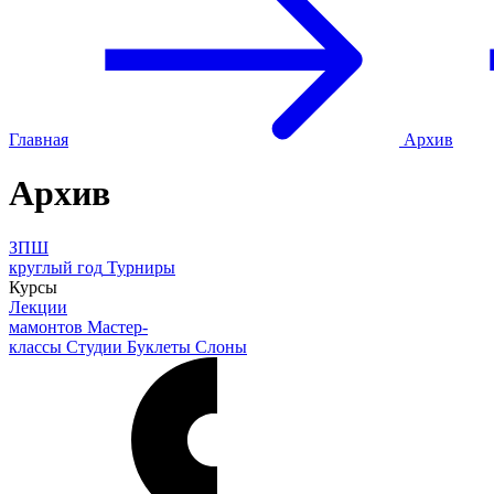
Главная
Архив
Архив
ЗПШ
круглый год
Турниры
Курсы
Лекции
мамонтов
Мастер-
классы
Студии
Буклеты
Слоны