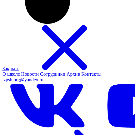
Закрыть
О школе
Новости
Сотрудники
Архив
Контакты
ㅤ
zpsh.org@yandex.ru