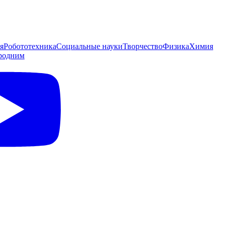
я
Робототехника
Социальные науки
Творчество
Физика
Химия
родним