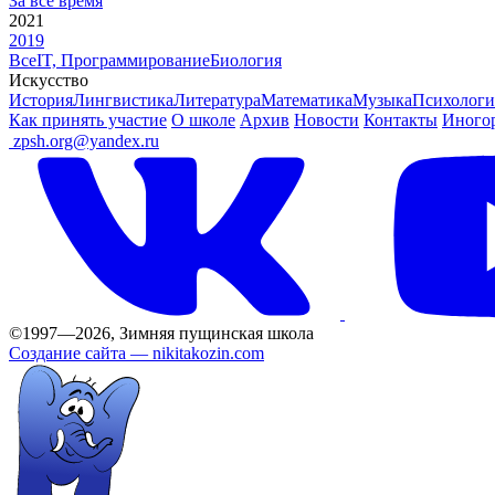
За все время
2021
2019
Все
IT, Программирование
Биология
Искусство
История
Лингвистика
Литература
Математика
Музыка
Психологи
Как принять участие
О школе
Архив
Новости
Контакты
Иного
ㅤ
zpsh.org@yandex.ru
©1997—2026, Зимняя пущинская школа
Создание сайта —
nikitakozin.com