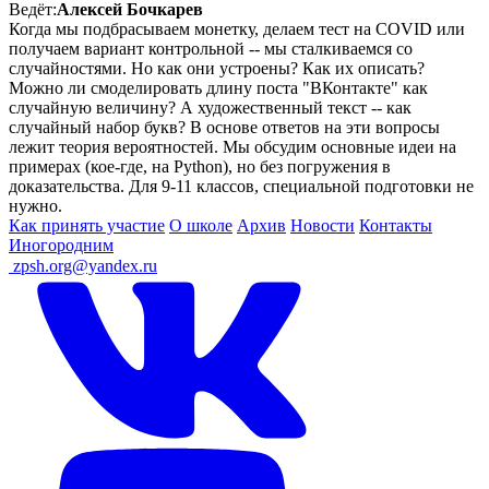
Ведёт:
Алексей Бочкарев
Когда мы подбрасываем монетку, делаем тест на COVID или
получаем вариант контрольной -- мы сталкиваемся со
случайностями. Но как они устроены? Как их описать?
Можно ли смоделировать длину поста "ВКонтакте" как
случайную величину? А художественный текст -- как
случайный набор букв? В основе ответов на эти вопросы
лежит теория вероятностей. Мы обсудим основные идеи на
примерах (кое-где, на Python), но без погружения в
доказательства. Для 9-11 классов, специальной подготовки не
нужно.
Как принять участие
О школе
Архив
Новости
Контакты
Иногородним
ㅤ
zpsh.org@yandex.ru