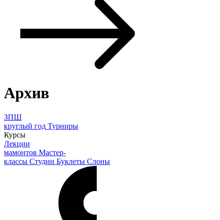
Архив
ЗПШ
круглый год
Турниры
Курсы
Лекции
мамонтов
Мастер-
классы
Студии
Буклеты
Слоны