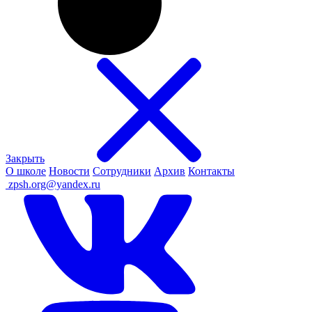
Закрыть
О школе
Новости
Сотрудники
Архив
Контакты
ㅤ
zpsh.org@yandex.ru