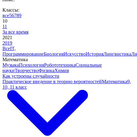
Классы:
все
5
6
7
8
9
10
11
За все время
2021
2019
Все
IT,
Программирование
Биология
Искусство
История
Лингвистика
Ли
Математика
Музыка
Психология
Робототехника
Социальные
науки
Творчество
Физика
Химия
Как устроены случайности
Практическое введение в теорию вероятностей
Математика
9,
10, 11 класс