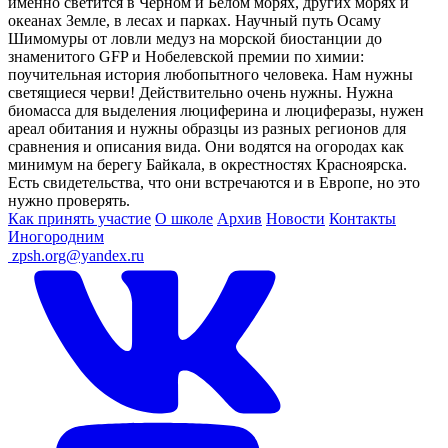
именно светится в Чёрном и Белом морях, других морях и
океанах Земле, в лесах и парках. Научный путь Осаму
Шимомуры от ловли медуз на морской биостанции до
знаменитого GFP и Нобелевской премии по химии:
поучительная история любопытного человека. Нам нужны
светящиеся черви! Действительно очень нужны. Нужна
биомасса для выделения люциферина и люциферазы, нужен
ареал обитания и нужны образцы из разных регионов для
сравнения и описания вида. Они водятся на огородах как
минимум на берегу Байкала, в окрестностях Красноярска.
Есть свидетельства, что они встречаются и в Европе, но это
нужно проверять.
Как принять участие
О школе
Архив
Новости
Контакты
Иногородним
ㅤ
zpsh.org@yandex.ru