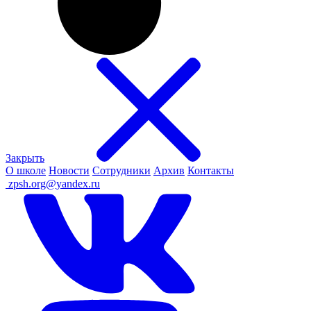
Закрыть
О школе
Новости
Сотрудники
Архив
Контакты
ㅤ
zpsh.org@yandex.ru