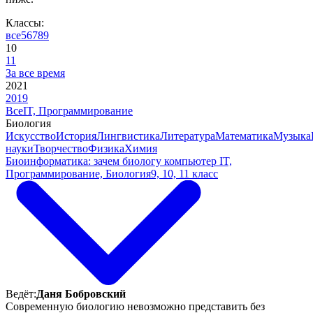
Классы:
все
5
6
7
8
9
10
11
За все время
2021
2019
Все
IT, Программирование
Биология
Искусство
История
Лингвистика
Литература
Математика
Музыка
науки
Творчество
Физика
Химия
Биоинформатика: зачем биологу компьютер
IT,
Программирование, Биология
9, 10, 11 класс
Ведёт:
Даня Бобровский
Современную биологию невозможно представить без