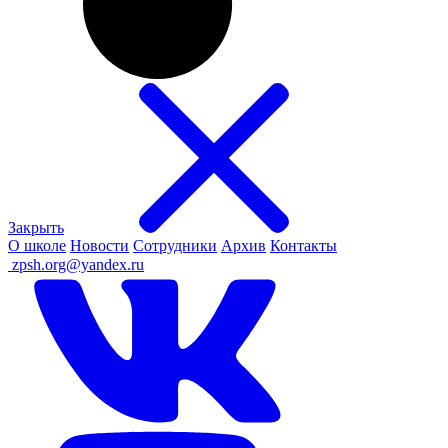
Закрыть
О школе
Новости
Сотрудники
Архив
Контакты
ㅤ
zpsh.org@yandex.ru