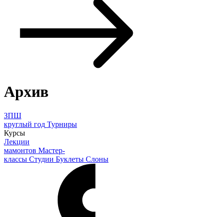
Архив
ЗПШ
круглый год
Турниры
Курсы
Лекции
мамонтов
Мастер-
классы
Студии
Буклеты
Слоны