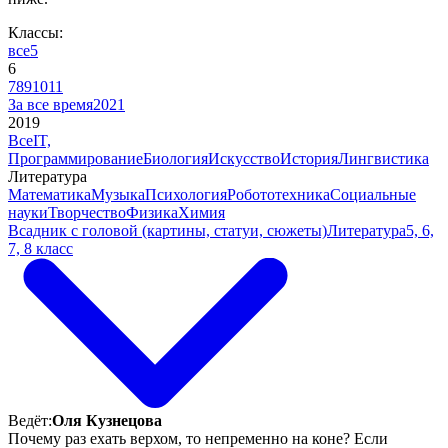
Классы:
все
5
6
7
8
9
10
11
За все время
2021
2019
Все
IT,
Программирование
Биология
Искусство
История
Лингвистика
Литература
Математика
Музыка
Психология
Робототехника
Социальные
науки
Творчество
Физика
Химия
Всадник с головой (картины, статуи, сюжеты)
Литература
5, 6,
7, 8 класс
Ведёт:
Оля Кузнецова
Почему раз ехать верхом, то непременно на коне? Если