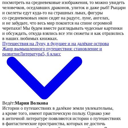
посмотреть на средневековые изображения, то можно увидеть
человечков, оседлавших драконов, улиток и даже рыб! Рыцари
и скелеты едут куда-то на страшных львах, фигуры
со средневековых икон сидят на радуге, луне, ангелах,
и не забудьте, что весь мир покоится на спине огромной
черепахи! Мы будем вместе разглядывать чудесные картинки
и обсуждать, откуда взялись все эти сюжеты и как отразились
в наших любимых книжках.
Путешествия на Луну, в будущее и на далёкие острова
Жанр вымышленного путешествия: становление и
развитие
Литература
5, 6 класс
Ведёт:
Мария Волкова
Истории о путешествиях в далёкие земли увлекательны,
а кроме того, имеют практическую пользу. Однако уже
в античной литературе появляются истории о путешествиях
в фантастические пространства, которых не достичь