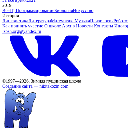
За все время
2021
2019
Все
IT, Программирование
Биология
Искусство
История
Лингвистика
Литература
Математика
Музыка
Психология
Робото
Как принять участие
О школе
Архив
Новости
Контакты
Иного
ㅤ
zpsh.org@yandex.ru
©1997—2026, Зимняя пущинская школа
Создание сайта —
nikitakozin.com