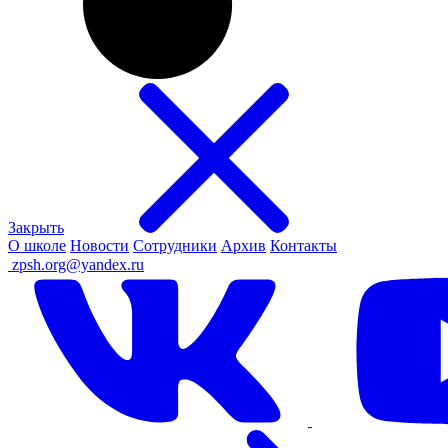
Закрыть
О школе
Новости
Сотрудники
Архив
Контакты
ㅤ
zpsh.org@yandex.ru