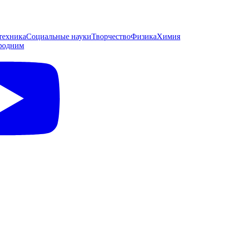
техника
Социальные науки
Творчество
Физика
Химия
родним