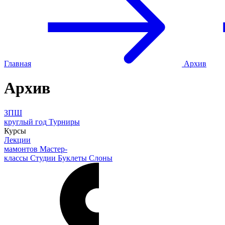
Главная
Архив
Архив
ЗПШ
круглый год
Турниры
Курсы
Лекции
мамонтов
Мастер-
классы
Студии
Буклеты
Слоны