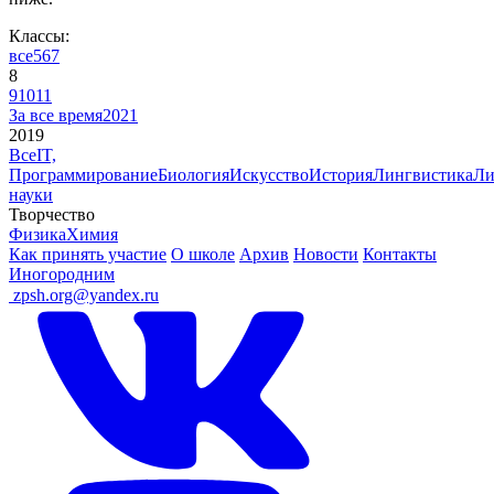
Классы:
все
5
6
7
8
9
10
11
За все время
2021
2019
Все
IT,
Программирование
Биология
Искусство
История
Лингвистика
Ли
науки
Творчество
Физика
Химия
Как принять участие
О школе
Архив
Новости
Контакты
Иногородним
ㅤ
zpsh.org@yandex.ru