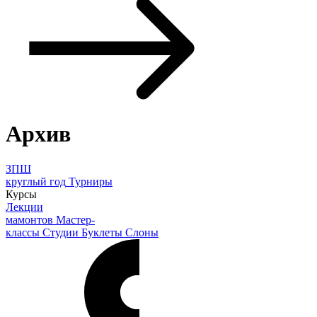
Архив
ЗПШ
круглый год
Турниры
Курсы
Лекции
мамонтов
Мастер-
классы
Студии
Буклеты
Слоны