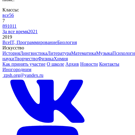
Классы:
все
5
6
7
8
9
10
11
За все время
2021
2019
Все
IT, Программирование
Биология
Искусство
История
Лингвистика
Литература
Математика
Музыка
Психологи
науки
Творчество
Физика
Химия
Как принять участие
О школе
Архив
Новости
Контакты
Иногородним
ㅤ
zpsh.org@yandex.ru