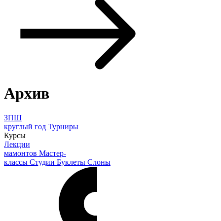
Архив
ЗПШ
круглый год
Турниры
Курсы
Лекции
мамонтов
Мастер-
классы
Студии
Буклеты
Слоны