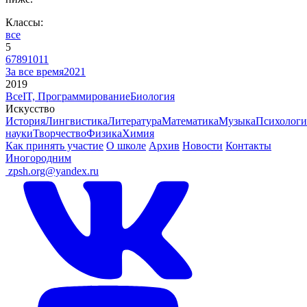
Классы:
все
5
6
7
8
9
10
11
За все время
2021
2019
Все
IT, Программирование
Биология
Искусство
История
Лингвистика
Литература
Математика
Музыка
Психологи
науки
Творчество
Физика
Химия
Как принять участие
О школе
Архив
Новости
Контакты
Иногородним
ㅤ
zpsh.org@yandex.ru