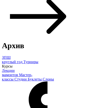
Архив
ЗПШ
круглый год
Турниры
Курсы
Лекции
мамонтов
Мастер-
классы
Студии
Буклеты
Слоны