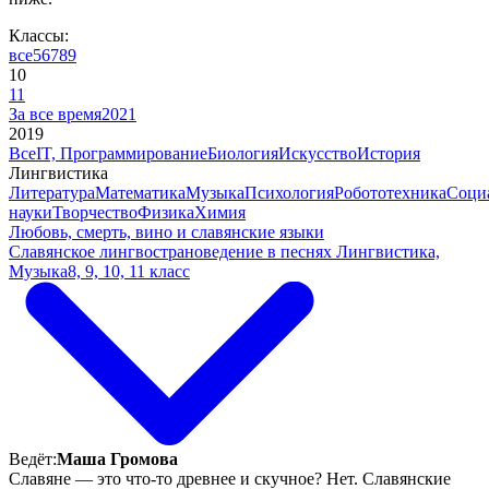
Классы:
все
5
6
7
8
9
10
11
За все время
2021
2019
Все
IT, Программирование
Биология
Искусство
История
Лингвистика
Литература
Математика
Музыка
Психология
Робототехника
Соци
науки
Творчество
Физика
Химия
Любовь, смерть, вино и славянские языки
Славянское лингвострановедение в песнях
Лингвистика,
Музыка
8, 9, 10, 11 класс
Ведёт:
Маша Громова
Славяне — это что-то древнее и скучное? Нет. Славянские