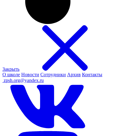
Закрыть
О школе
Новости
Сотрудники
Архив
Контакты
ㅤ
zpsh.org@yandex.ru