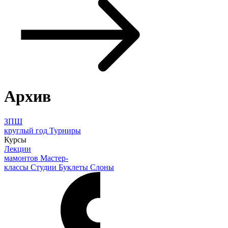
Архив
ЗПШ
круглый год
Турниры
Курсы
Лекции
мамонтов
Мастер-
классы
Студии
Буклеты
Слоны