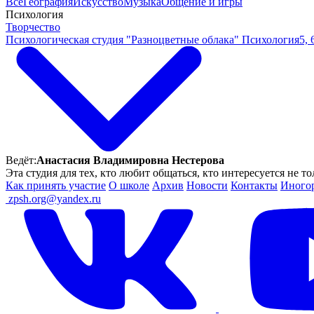
Все
География
Искусство
Музыка
Общение и игры
Психология
Творчество
Психологическая студия "Разноцветные облака"
Психология
5, 
Ведёт:
Анастасия Владимировна Нестерова
Эта студия для тех, кто любит общаться, кто интересуется не 
Как принять участие
О школе
Архив
Новости
Контакты
Иного
ㅤ
zpsh.org@yandex.ru