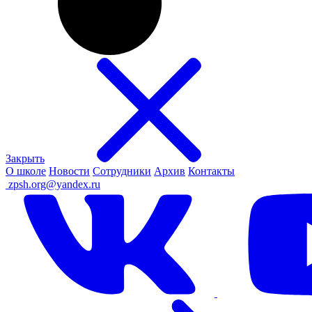
Закрыть
О школе
Новости
Сотрудники
Архив
Контакты
ㅤ
zpsh.org@yandex.ru