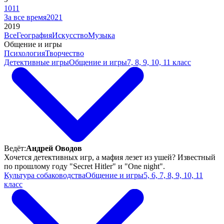
10
11
За все время
2021
2019
Все
География
Искусство
Музыка
Общение и игры
Психология
Творчество
Детективные игры
Общение и игры
7, 8, 9, 10, 11 класс
Ведёт:
Андрей Оводов
Хочется детективных игр, а мафия лезет из ушей? Известный
по прошлому году "Secret Hitler" и "One night".
Культура собаководства
Общение и игры
5, 6, 7, 8, 9, 10, 11
класс