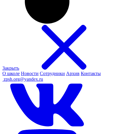
Закрыть
О школе
Новости
Сотрудники
Архив
Контакты
ㅤ
zpsh.org@yandex.ru