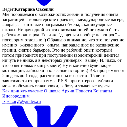
Ведёт:
Катарина Овсепян
Мы пообщаемся о возможностях жизни и получения опыта
заграницей: - волонтерские проекты, - международные лагеря,
- aupair, - грантовые программы обмена, - каникулярные
школы. Ни для одной из этих возможностей не нужно быть
ребенком олигарха. Если же "да деньги вообще не вопрос" -
поговорим отдельно :) Обращаю внимание, что это получение
именно _жизненного_ опыта, направленное на расширение
границ, снятие барьеров. Это не рабочий опыт, который
потом пригодится при поступлении (волонтерский ценится
ничуть не ниже, а в некоторых универах - выше). И, имхо, от
этого вы только выигрываете) Ну и конечно будет море
мотивации, лайвхаки и классные истории :) P.S. программы от
2 недель до 1 года, рассчитаны на возраст от 15 лет в
зависимости от программы. P.S.S. при интересе публики
можем обсудить стажировки, работу и языковые курсы.
Как принять участие
О школе
Архив
Новости
Контакты
Иногородним
ㅤ
zpsh.org@yandex.ru