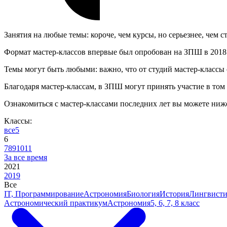
Занятия на любые темы: короче, чем курсы, но серьезнее, чем с
Формат мастер-классов впервые был опробован на ЗПШ в 2018 го
Темы могут быть любыми: важно, что от студий мастер-классы о
Благодаря мастер-классам, в ЗПШ могут принять участие в том 
Ознакомиться с мастер-классами последних лет вы можете ниж
Классы:
все
5
6
7
8
9
10
11
За все время
2021
2019
Все
IT, Программирование
Астрономия
Биология
История
Лингвисти
Астрономический практикум
Астрономия
5, 6, 7, 8 класс