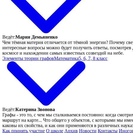
Ведёт:
Мария Демьяненко
Чем тёмная материя отличается от тёмной энергии? Почему све
интересные вопросы можно будет получить ответы, посмотрев 
космосе и нахождении самых известных созвездий на небе.
Элементы теории графов
Математика
5, 6, 7, 8 класс
Ведёт:
Катерина Звонова
Графы - это то, с чем мы сталкиваемся постоянно: когда смотр
маршрут на карте... Что общего у объектов, с которыми мы имее
каковы их свойства, и как они применяются в различных науках
Как принять участие
О школе
Архив
Новости
Контакты
Иного