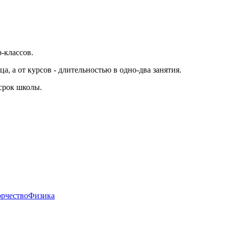
-классов.
а, а от курсов - длительностью в одно-два занятия.
 срок школы.
орчество
Физика