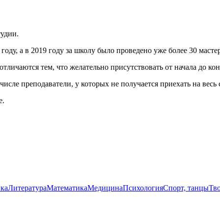
тудии.
ду, а в 2019 году за школу было проведено уже более 30 мастер
тличаются тем, что желательно присутствовать от начала до конц
числе преподаватели, у которых не получается приехать на весь
е.
ка
Литература
Математика
Медицина
Психология
Спорт, танцы
Тв