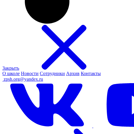
Закрыть
О школе
Новости
Сотрудники
Архив
Контакты
ㅤ
zpsh.org@yandex.ru