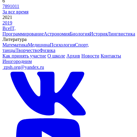
6
7
8
9
10
11
За все время
2021
2019
Все
IT,
Программирование
Астрономия
Биология
История
Лингвистика
Литература
Математика
Медицина
Психология
Спорт,
танцы
Творчество
Физика
Как принять участие
О школе
Архив
Новости
Контакты
Иногородним
ㅤ
zpsh.org@yandex.ru