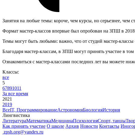
Занятия на любые темы: короче, чем курсы, но серьезнее, чем с
Формат мастер-классов впервые был опробован на ЗПШ в 2018 го
Темы могут быть любыми: важно, что от студий мастер-классы о
Благодаря мастер-классам, в ЗПШ могут принять участие в том 
Ознакомиться с мастер-классами последних лет вы можете ниж
Классы:
все
5
6
7
8
9
10
11
За все время
2021
2019
Все
IT, Программирование
Астрономия
Биология
История
Лингвистика
Литература
Математика
Медицина
Психология
Спорт, танцы
Тво
Как принять участие
О школе
Архив
Новости
Контакты
Иного
ㅤ
zpsh.org@yandex.ru