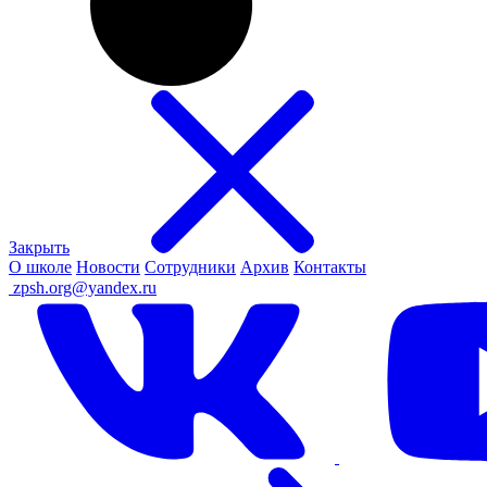
Закрыть
О школе
Новости
Сотрудники
Архив
Контакты
ㅤ
zpsh.org@yandex.ru