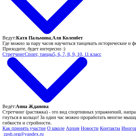
Ведут:
Катя Пальмина
,
Аля Коленбет
Где можно за пару часов научиться танцевать исторические и 
Приходите, будет интересно :)
Стретчинг
Спорт, танцы
5, 6, 7, 8, 9, 10, 11 класс
Ведёт:
Анна Жданова
Стретчинг (растяжка) - это вид спортивных упражнений, напра
гнуться в кольцо! За один час можно проработать многие мышц
гибкости и стройности.
Как принять участие
О школе
Архив
Новости
Контакты
Иного
ㅤ
zpsh.org@yandex.ru