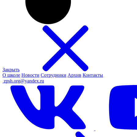
Закрыть
О школе
Новости
Сотрудники
Архив
Контакты
ㅤ
zpsh.org@yandex.ru