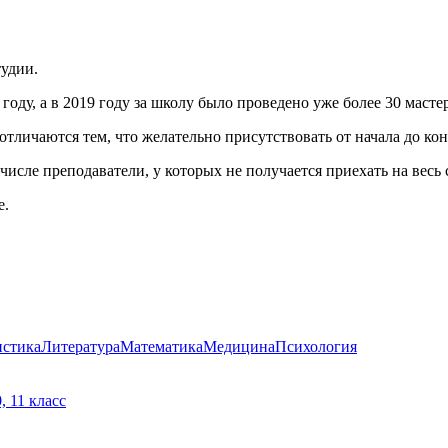
тудии.
ду, а в 2019 году за школу было проведено уже более 30 мастер
тличаются тем, что желательно присутствовать от начала до конц
числе преподаватели, у которых не получается приехать на весь
е.
стика
Литература
Математика
Медицина
Психология
10, 11 класс