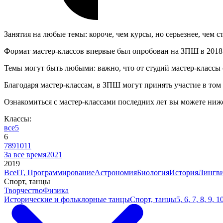
Занятия на любые темы: короче, чем курсы, но серьезнее, чем с
Формат мастер-классов впервые был опробован на ЗПШ в 2018 го
Темы могут быть любыми: важно, что от студий мастер-классы о
Благодаря мастер-классам, в ЗПШ могут принять участие в том 
Ознакомиться с мастер-классами последних лет вы можете ниж
Классы:
все
5
6
7
8
9
10
11
За все время
2021
2019
Все
IT, Программирование
Астрономия
Биология
История
Лингви
Спорт, танцы
Творчество
Физика
Исторические и фольклорные танцы
Спорт, танцы
5, 6, 7, 8, 9, 