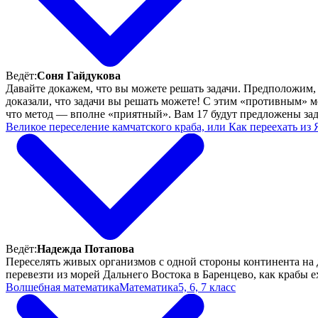
Ведёт:
Соня Гайдукова
Давайте докажем, что вы можете решать задачи. Предположим, 
доказали, что задачи вы решать можете! С этим «противным» ме
что метод — вполне «приятный». Вам 17 будут предложены зада
Великое переселение камчатского краба, или Как переехать из 
Ведёт:
Надежда Потапова
Переселять живых организмов с одной стороны континента на д
перевезти из морей Дальнего Востока в Баренцево, как крабы ех
Волшебная математика
Математика
5, 6, 7 класс