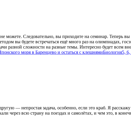
не можете. Следовательно, вы приходите на семинар. Теперь вы
тодом вы будете встречаться ещё много раз на олимпиадах, госэ
чи разной сложности на разные темы. Интересно будет всем вне
Японского моря в Баренцево и остаться с клешнями
Биология
5, 6,
ругую — непростая задача, особенно, если это краб. Я расскаж
али через всю страну на поездах и самолётах, и чем это, в конеч