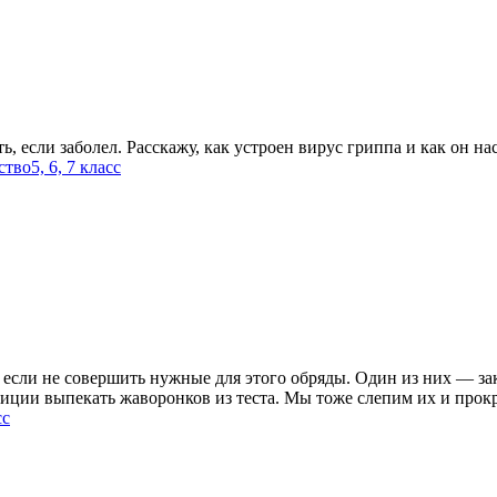
ь, если заболел. Расскажу, как устроен вирус гриппа и как он нас
ство
5, 6, 7 класс
т, если не совершить нужные для этого обряды. Один из них — з
диции выпекать жаворонков из теста. Мы тоже слепим их и прокр
сс