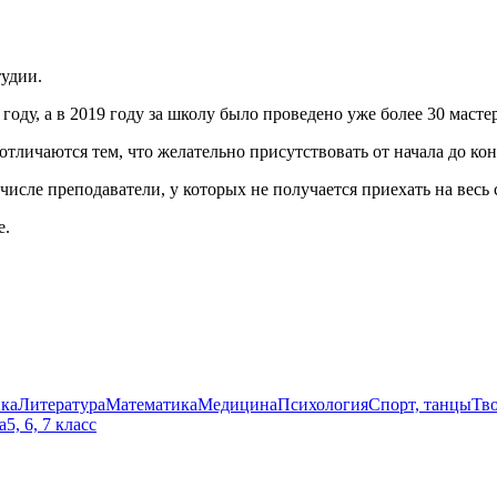
тудии.
ду, а в 2019 году за школу было проведено уже более 30 мастер
тличаются тем, что желательно присутствовать от начала до конц
числе преподаватели, у которых не получается приехать на весь
е.
ка
Литература
Математика
Медицина
Психология
Спорт, танцы
Тв
а
5, 6, 7 класс