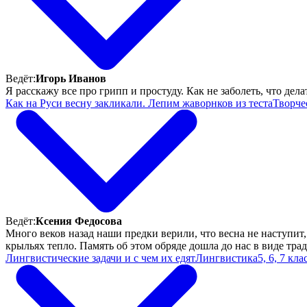
Ведёт:
Игорь Иванов
Я расскажу все про грипп и простуду. Как не заболеть, что делат
Как на Руси весну закликали. Лепим жаворнков из теста
Творче
Ведёт:
Ксения Федосова
Много веков назад наши предки верили, что весна не наступи
крыльях тепло. Память об этом обряде дошла до нас в виде тра
Лингвистические задачи и с чем их едят
Лингвистика
5, 6, 7 кла