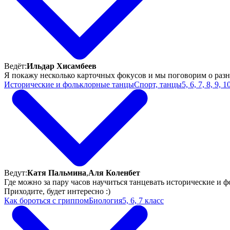
Ведёт:
Ильдар Хисамбеев
Я покажу несколько карточных фокусов и мы поговорим о разн
Исторические и фольклорные танцы
Спорт, танцы
5, 6, 7, 8, 9, 
Ведут:
Катя Пальмина
,
Аля Коленбет
Где можно за пару часов научиться танцевать исторические и 
Приходите, будет интересно :)
Как бороться с гриппом
Биология
5, 6, 7 класс