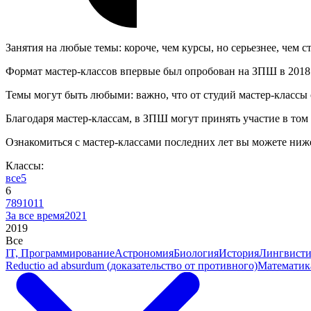
Занятия на любые темы: короче, чем курсы, но серьезнее, чем с
Формат мастер-классов впервые был опробован на ЗПШ в 2018 го
Темы могут быть любыми: важно, что от студий мастер-классы о
Благодаря мастер-классам, в ЗПШ могут принять участие в том 
Ознакомиться с мастер-классами последних лет вы можете ниж
Классы:
все
5
6
7
8
9
10
11
За все время
2021
2019
Все
IT, Программирование
Астрономия
Биология
История
Лингвисти
Reductio ad absurdum (доказательство от противного)
Математик