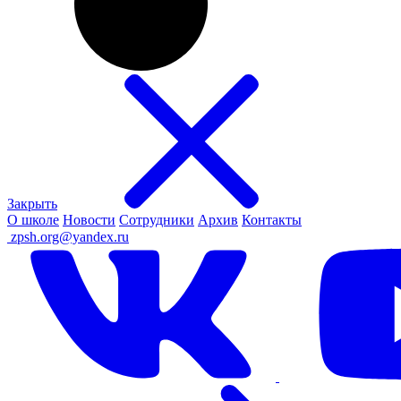
Закрыть
О школе
Новости
Сотрудники
Архив
Контакты
ㅤ
zpsh.org@yandex.ru