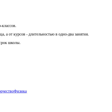
-классов.
а, а от курсов - длительностью в одно-два занятия.
 срок школы.
орчество
Физика