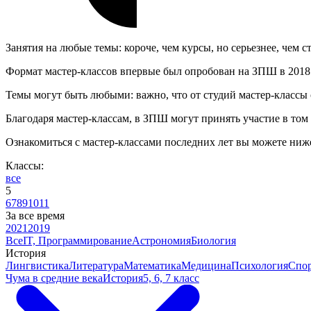
Занятия на любые темы: короче, чем курсы, но серьезнее, чем с
Формат мастер-классов впервые был опробован на ЗПШ в 2018 го
Темы могут быть любыми: важно, что от студий мастер-классы о
Благодаря мастер-классам, в ЗПШ могут принять участие в том 
Ознакомиться с мастер-классами последних лет вы можете ниж
Классы:
все
5
6
7
8
9
10
11
За все время
2021
2019
Все
IT, Программирование
Астрономия
Биология
История
Лингвистика
Литература
Математика
Медицина
Психология
Спор
Чума в средние века
История
5, 6, 7 класс