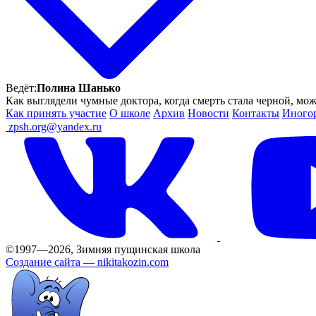
Ведёт:
Полина Шанько
Как выглядели чумные доктора, когда смерть стала черной, мо
Как принять участие
О школе
Архив
Новости
Контакты
Иного
ㅤ
zpsh.org@yandex.ru
©1997—2026, Зимняя пущинская школа
Создание сайта —
nikitakozin.com