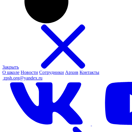
Закрыть
О школе
Новости
Сотрудники
Архив
Контакты
ㅤ
zpsh.org@yandex.ru