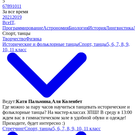
5
6
7
8
9
10
11
За все время
2021
2019
Все
IT,
Программирование
Астрономия
Биология
История
Лингвистика
Спорт, танцы
Творчество
Физика
Исторические и фольклорные танцы
Спорт, танцы
5, 6, 7, 8, 9,
10, 11 класс
Ведут:
Катя Пальмина
,
Аля Коленбет
Где можно за пару часов научиться танцевать исторические и
фольклорные танцы? На мастер-классах ЗПШ! В среду в 13:00
ждем вас в гимнастическом зале в удобной обуви и одежде!
Приходите, будет интересно :)
Стретчинг
Спорт, танцы
5, 6, 7, 8, 9, 10, 11 класс