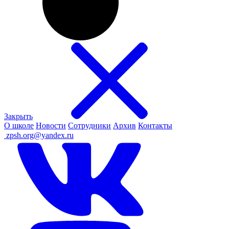
Закрыть
О школе
Новости
Сотрудники
Архив
Контакты
ㅤ
zpsh.org@yandex.ru