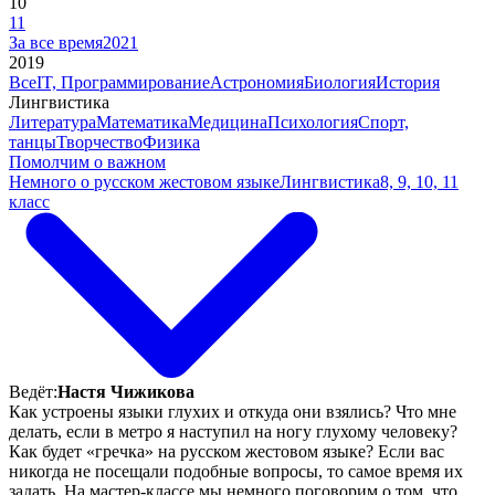
10
11
За все время
2021
2019
Все
IT, Программирование
Астрономия
Биология
История
Лингвистика
Литература
Математика
Медицина
Психология
Спорт,
танцы
Творчество
Физика
Помолчим о важном
Немного о русском жестовом языке
Лингвистика
8, 9, 10, 11
класс
Ведёт:
Настя Чижикова
Как устроены языки глухих и откуда они взялись? Что мне
делать, если в метро я наступил на ногу глухому человеку?
Как будет «гречка» на русском жестовом языке? Если вас
никогда не посещали подобные вопросы, то самое время их
задать. На мастер-классе мы немного поговорим о том, что