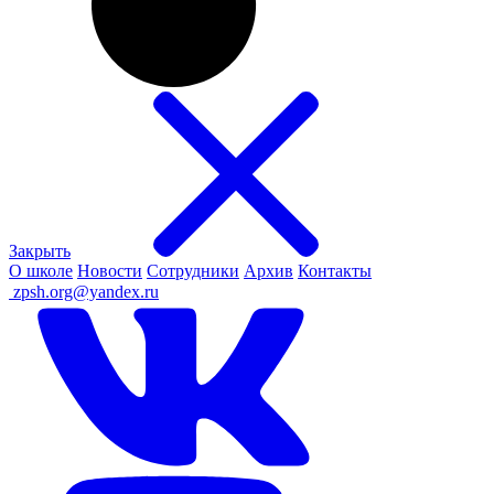
Закрыть
О школе
Новости
Сотрудники
Архив
Контакты
ㅤ
zpsh.org@yandex.ru