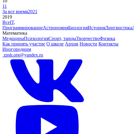
10
11
За все время
2021
2019
Все
IT,
Программирование
Астрономия
Биология
История
Лингвистика
Математика
Медицина
Психология
Спорт, танцы
Творчество
Физика
Как принять участие
О школе
Архив
Новости
Контакты
Иногородним
ㅤ
zpsh.org@yandex.ru