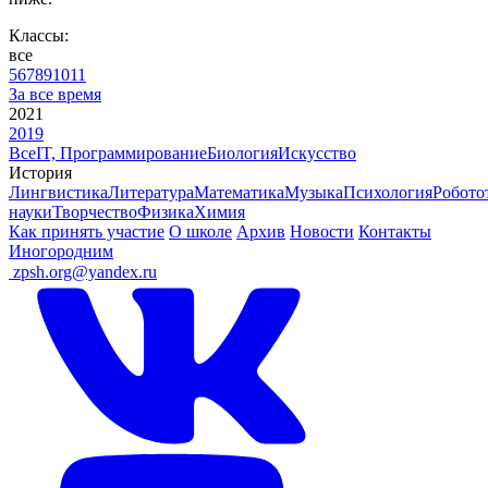
Классы:
все
5
6
7
8
9
10
11
За все время
2021
2019
Все
IT, Программирование
Биология
Искусство
История
Лингвистика
Литература
Математика
Музыка
Психология
Робото
науки
Творчество
Физика
Химия
Как принять участие
О школе
Архив
Новости
Контакты
Иногородним
ㅤ
zpsh.org@yandex.ru