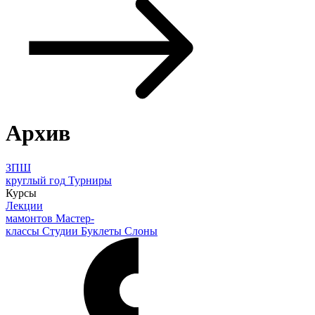
Архив
ЗПШ
круглый год
Турниры
Курсы
Лекции
мамонтов
Мастер-
классы
Студии
Буклеты
Слоны