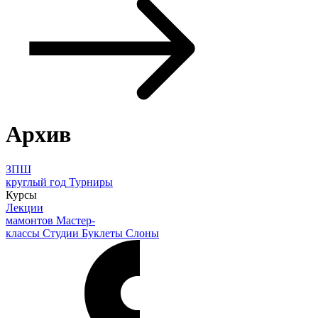
Архив
ЗПШ
круглый год
Турниры
Курсы
Лекции
мамонтов
Мастер-
классы
Студии
Буклеты
Слоны