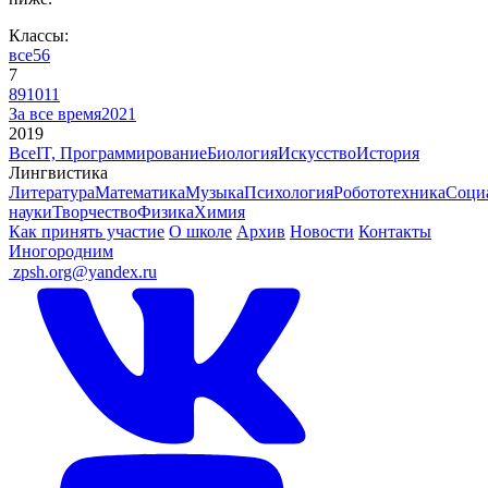
Классы:
все
5
6
7
8
9
10
11
За все время
2021
2019
Все
IT, Программирование
Биология
Искусство
История
Лингвистика
Литература
Математика
Музыка
Психология
Робототехника
Соци
науки
Творчество
Физика
Химия
Как принять участие
О школе
Архив
Новости
Контакты
Иногородним
ㅤ
zpsh.org@yandex.ru