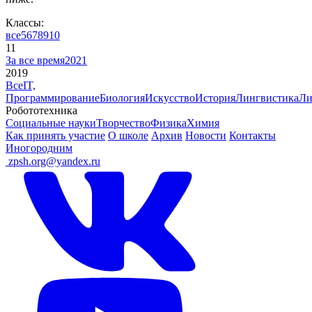
Классы:
все
5
6
7
8
9
10
11
За все время
2021
2019
Все
IT,
Программирование
Биология
Искусство
История
Лингвистика
Ли
Робототехника
Социальные науки
Творчество
Физика
Химия
Как принять участие
О школе
Архив
Новости
Контакты
Иногородним
ㅤ
zpsh.org@yandex.ru