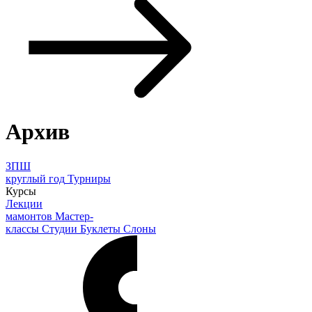
Архив
ЗПШ
круглый год
Турниры
Курсы
Лекции
мамонтов
Мастер-
классы
Студии
Буклеты
Слоны