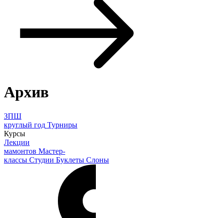
Архив
ЗПШ
круглый год
Турниры
Курсы
Лекции
мамонтов
Мастер-
классы
Студии
Буклеты
Слоны