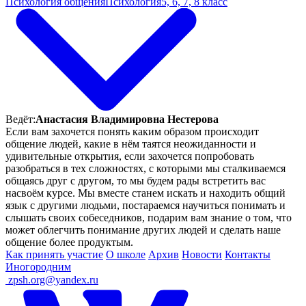
Психология общения
Психология
5, 6, 7, 8 класс
Ведёт:
Анастасия Владимировна Нестерова
Если вам захочется понять каким образом происходит
общение людей, какие в нём таятся неожиданности и
удивительные открытия, если захочется попробовать
разобраться в тех сложностях, с которыми мы сталкиваемся
общаясь друг с другом, то мы будем рады встретить вас
насвоём курсе. Мы вместе станем искать и находить общий
язык с другими людьми, постараемся научиться понимать и
слышать своих собеседников, подарим вам знание о том, что
может облегчить понимание других людей и сделать наше
общение более продуктым.
Как принять участие
О школе
Архив
Новости
Контакты
Иногородним
ㅤ
zpsh.org@yandex.ru