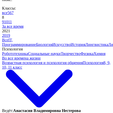
Классы:
все
5
6
7
8
9
10
11
За все время
2021
2019
Все
IT,
Программирование
Биология
Искусство
История
Лингвистика
Ли
Психология
Робототехника
Социальные науки
Творчество
Физика
Химия
Во все времена жизни
Возрастная психология и психология общения
Психология
8, 9,
10, 11 класс
Ведёт:
Анастасия Владимировна Нестерова