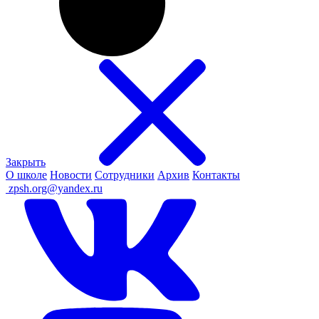
Закрыть
О школе
Новости
Сотрудники
Архив
Контакты
ㅤ
zpsh.org@yandex.ru