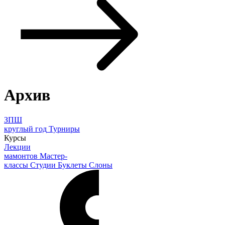
Архив
ЗПШ
круглый год
Турниры
Курсы
Лекции
мамонтов
Мастер-
классы
Студии
Буклеты
Слоны