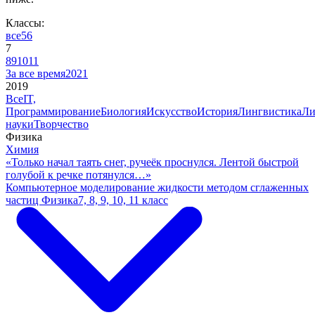
Классы:
все
5
6
7
8
9
10
11
За все время
2021
2019
Все
IT,
Программирование
Биология
Искусство
История
Лингвистика
Ли
науки
Творчество
Физика
Химия
«Только начал таять снег, ручеёк проснулся. Лентой быстрой
голубой к речке потянулся…»
Компьютерное моделирование жидкости методом сглаженных
частиц
Физика
7, 8, 9, 10, 11 класс