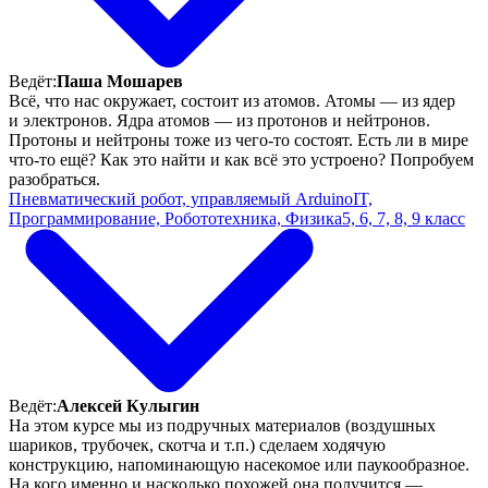
Ведёт:
Паша Мошарев
Всё, что нас окружает, состоит из атомов. Атомы — из ядер
и электронов. Ядра атомов — из протонов и нейтронов.
Протоны и нейтроны тоже из чего-то состоят. Есть ли в мире
что-то ещё? Как это найти и как всё это устроено? Попробуем
разобраться.
Пневматический робот, управляемый Arduino
IT,
Программирование, Робототехника, Физика
5, 6, 7, 8, 9 класс
Ведёт:
Алексей Кулыгин
На этом курсе мы из подручных материалов (воздушных
шариков, трубочек, скотча и т.п.) сделаем ходячую
конструкцию, напоминающую насекомое или паукообразное.
На кого именно и насколько похожей она получится —