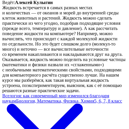
Ведёт:
Алексей Кулыгин
Жидкость встречается в самых разных местах
и количествах — от океанов и морей до внутренней среды
клеток животных и растений. Жидкость можно сделать
практически из чего угодно, подобрав подходящие условия
(прежде всего, температуру и давление). А как рассчитать
поведение жидкости на компьютере? Например, можно
вычислять, что происходит с каждой молекулой жидкости
по отдельности. Но это будет слишком долго (молекул-то
много) и неточно — все вычислительные неточности
со временем накапливаются и накладываются друг на друга.
Оказывается, жидкость можно поделить на условные частицы
(математики и физики назвали их «сглаженными»)
с необычными математическими свойствами, подходящими
для компьютерного расчёта существенно лучше. На нашем
курсе мы разберёмся, как такая виртуальная жидкость
устроена, поэкспериментируем, выясним, как с её помощью
решаются разные практические задачи.
Вселогия: как современный мир изменился благодаря
наукам
Биология, Математика, Физика, Химия
5, 6, 7, 8 класс