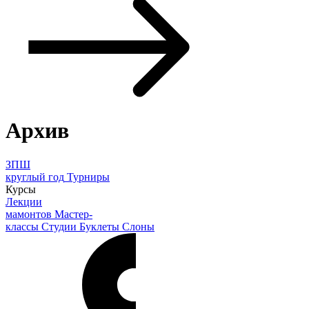
Архив
ЗПШ
круглый год
Турниры
Курсы
Лекции
мамонтов
Мастер-
классы
Студии
Буклеты
Слоны