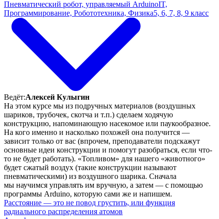
Пневматический робот, управляемый Arduino
IT,
Программирование, Робототехника, Физика
5, 6, 7, 8, 9 класс
Ведёт:
Алексей Кулыгин
На этом курсе мы из подручных материалов (воздушных
шариков, трубочек, скотча и т.п.) сделаем ходячую
конструкцию, напоминающую насекомое или паукообразное.
На кого именно и насколько похожей она получится —
зависит только от вас (впрочем, преподаватели подскажут
основные идеи конструкции и помогут разобраться, если что-
то не будет работать). «Топливом» для нашего «животного»
будет сжатый воздух (такие конструкции называют
пневматическими) из воздушного шарика. Сначала
мы научимся управлять им вручную, а затем — с помощью
программы Arduino, которую сами же и напишем.
Расстояние — это не повод грустить, или функция
радиального распределения атомов