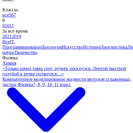
Классы:
все
5
6
7
8
9
10
11
За все время
2021
2019
Все
IT,
Программирование
Биология
Искусство
История
Лингвистика
Ли
науки
Творчество
Физика
Химия
«Только начал таять снег, ручеёк проснулся. Лентой быстрой
голубой к речке потянулся…»
Компьютерное моделирование жидкости методом сглаженных
частиц
Физика
7, 8, 9, 10, 11 класс