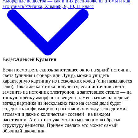
Аморфные вещества — как в них расположены атомы и как
это узнать?
Физика, Химия
8, 9, 10, 11 класс
Ведёт:
Алексей Кулыгин
Если посмотреть сквозь запотевшее окно на яркий источник
света (уличный фонарь или Луну), можно увидеть
характерную картинку из нескольких колец (они называются
гало). Такая же картинка получится, если источник света
заменить на источник электронов, а запотевшее стекло — на
тонкую плёнку аморфного вещества. Невзрачная на первый
взгляд картинка из нескольких гало на самом деле будет
содержать информацию о расстояниях между «соседними»
атомами и даже о количестве «соседей» на каждом
расстоянии. А из этого уже можно мысленно «собрать»
структуру вещества. Причём сделать это может самый
обычный школьник.