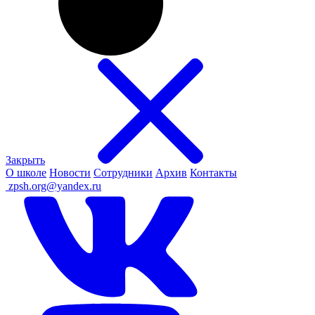
Закрыть
О школе
Новости
Сотрудники
Архив
Контакты
ㅤ
zpsh.org@yandex.ru