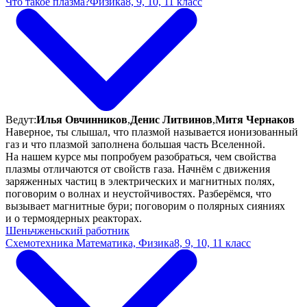
Что такое плазма?
Физика
8, 9, 10, 11 класс
Ведут:
Илья Овчинников
,
Денис Литвинов
,
Митя Чернаков
Наверное, ты слышал, что плазмой называется ионизованный
газ и что плазмой заполнена большая часть Вселенной.
На нашем курсе мы попробуем разобраться, чем свойства
плазмы отличаются от свойств газа. Начнём с движения
заряженных частиц в электрических и магнитных полях,
поговорим о волнах и неустойчивостях. Разберёмся, что
вызывает магнитные бури; поговорим о полярных сияниях
и о термоядерных реакторах.
Шеньчженьский работник
Схемотехника
Математика, Физика
8, 9, 10, 11 класс