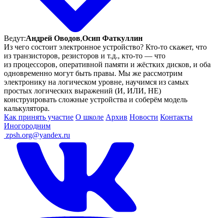
Ведут:
Андрей Оводов
,
Осип Фаткуллин
Из чего состоит электронное устройство? Кто-то скажет, что
из транзисторов, резисторов и т.д., кто-то — что
из процессоров, оперативной памяти и жёстких дисков, и оба
одновременно могут быть правы. Мы же рассмотрим
электронику на логическом уровне, научимся из самых
простых логических выражений (И, ИЛИ, НЕ)
конструировать сложные устройства и соберём модель
калькулятора.
Как принять участие
О школе
Архив
Новости
Контакты
Иногородним
ㅤ
zpsh.org@yandex.ru