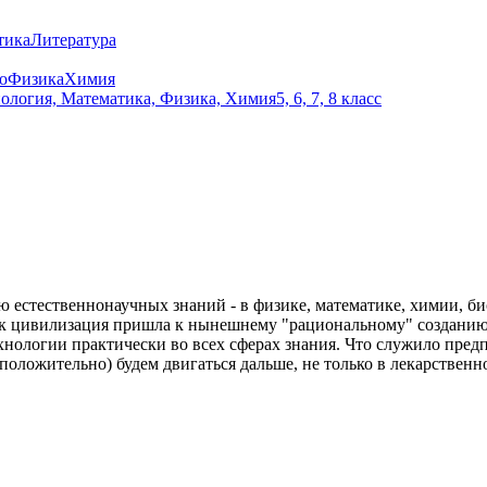
тика
Литература
о
Физика
Химия
ология, Математика, Физика, Химия
5, 6, 7, 8 класс
 естественнонаучных знаний - в физике, математике, химии, би
ак цивилизация пришла к нынешнему "рациональному" созданию -
хнологии практически во всех сферах знания. Что служило пред
дположительно) будем двигаться дальше, не только в лекарственн