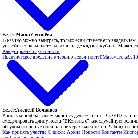
Ведёт:
Маша Сегинёва
В казино можно выиграть, только если станете его владельцем.
устройство пары настольных игр, где кидают кубики. Может, ск
Как устроены случайности
Практическое введение в теорию вероятностей
Математика
9, 10
Ведёт:
Алексей Бочкарев
Когда мы подбрасываем монетку, делаем тест на COVID или по
смоделировать длину поста "ВКонтакте" как случайную величи
обсудим основные идеи на примерах (кое-где, на Python), но бе
Как принять участие
О школе
Архив
Новости
Контакты
Иного
ㅤ
zpsh.org@yandex.ru