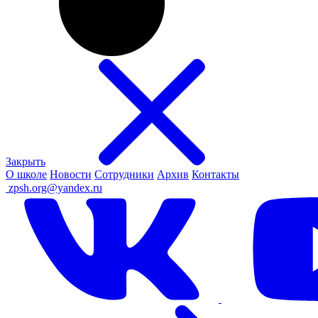
Закрыть
О школе
Новости
Сотрудники
Архив
Контакты
ㅤ
zpsh.org@yandex.ru