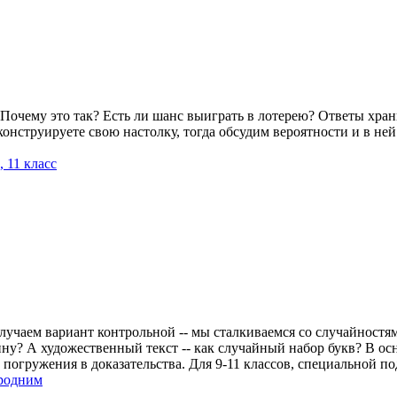
 Почему это так? Есть ли шанс выиграть в лотерею? Ответы хран
онструируете свою настолку, тогда обсудим вероятности и в ней
, 11 класс
лучаем вариант контрольной -- мы сталкиваемся со случайностя
ну? А художественный текст -- как случайный набор букв? В ос
з погружения в доказательства. Для 9-11 классов, специальной п
родним