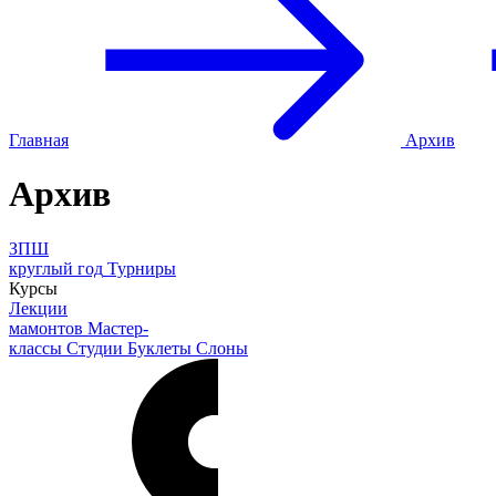
Главная
Архив
Архив
ЗПШ
круглый год
Турниры
Курсы
Лекции
мамонтов
Мастер-
классы
Студии
Буклеты
Слоны