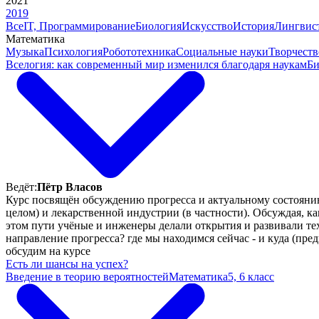
2021
2019
Все
IT, Программирование
Биология
Искусство
История
Лингвис
Математика
Музыка
Психология
Робототехника
Социальные науки
Творчеств
Вселогия: как современный мир изменился благодаря наукам
Би
Ведёт:
Пётр Власов
Курс посвящён обсуждению прогресса и актуальному состоянию
целом) и лекарственной индустрии (в частности). Обсуждая, к
этом пути учёные и инженеры делали открытия и развивали те
направление прогресса? где мы находимся сейчас - и куда (пре
обсудим на курсе
Есть ли шансы на успех?
Введение в теорию вероятностей
Математика
5, 6 класс