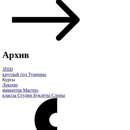
Архив
ЗПШ
круглый год
Турниры
Курсы
Лекции
мамонтов
Мастер-
классы
Студии
Буклеты
Слоны