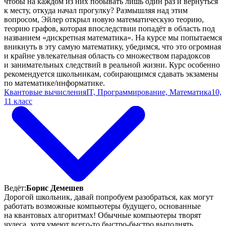
чтобы на каждом из них побывать лишь один раз и вернуться
к месту, откуда начал прогулку? Размышляя над этим
вопросом, Эйлер открыл новую математическую теорию,
теорию графов, которая впоследствии попадёт в область под
названием «дискретная математика». На курсе мы попытаемся
вникнуть в эту самую математику, убедимся, что это огромная
и крайне увлекательная область со множеством парадоксов
и занимательных следствий в реальной жизни. Курс особенно
рекомендуется школьникам, собирающимся сдавать экзамены
по математике/информатике.
Квантовые вычисления
IT, Программирование, Математика
10,
11 класс
Ведёт:
Борис Демешев
Дорогой школьник, давай попробуем разобраться, как могут
работать возможные компьютеры будущего, основанные
на квантовых алгоритмах! Обычные компьютеры творят
чудеса, хотя умеют всего-то быстро-быстро выполнять