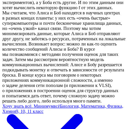
экспериментов), а у Боба есть другие. И по этим данным они
хотят вычислить некоторую функцию f от этих данных.
Мы считаем, что Алиса и Боб находятся в научных центрах
в разных концах планеты: у них есть «очень быстрые»
суперкомпьютеры и почти бесконечные хранилища данных,
но «очень узкий» канал связи. Поэтому мы хотим
минимизировать данные, которые Алиса и Боб отправляют
друг другу, не заботясь о ресурсах, потраченных на локальные
вычисления. Возникает вопрос: можно ли как-то оценить
количество сообщений Алисы и Боба? В курсе
мы познакомимся с методами получения оценок для таких
задач. Затем мы рассмотрим вероятностную модель
коммуникационных вычислений: Алисе и Бобу разрешается
подкидывать монетку и отвечать в зависимости от результата
броска. В конце курса мы поговорим о некоторых
приложениях коммуникационной сложности, а именно
о задаче деления сети пополам (и приложении к VLSI),
о приложениях в построении оценок для структур данных
и попытаемся дать ответ, почему сложную задачу можно
решать либо долго, либо используя много памяти.
Хочу знать всё. Минимумвсё
Биология, Математика, Физика,
Химия
9, 10, 11 класс