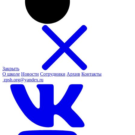
Закрыть
О школе
Новости
Сотрудники
Архив
Контакты
ㅤ
zpsh.org@yandex.ru