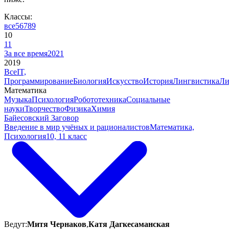
Классы:
все
5
6
7
8
9
10
11
За все время
2021
2019
Все
IT,
Программирование
Биология
Искусство
История
Лингвистика
Ли
Математика
Музыка
Психология
Робототехника
Социальные
науки
Творчество
Физика
Химия
Байесовский Заговор
Введение в мир учёных и рационалистов
Математика,
Психология
10, 11 класс
Ведут:
Митя Чернаков
,
Катя Дагкесаманская