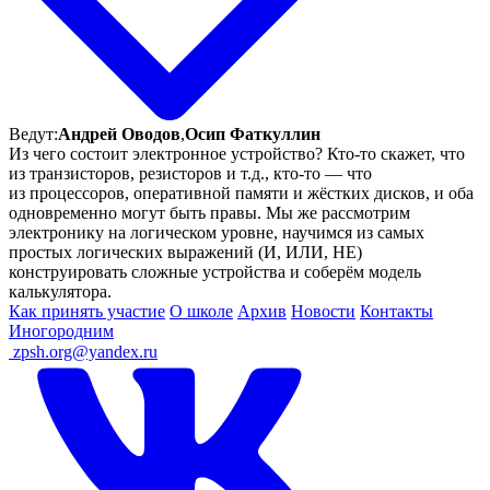
Ведут:
Андрей Оводов
,
Осип Фаткуллин
Из чего состоит электронное устройство? Кто-то скажет, что
из транзисторов, резисторов и т.д., кто-то — что
из процессоров, оперативной памяти и жёстких дисков, и оба
одновременно могут быть правы. Мы же рассмотрим
электронику на логическом уровне, научимся из самых
простых логических выражений (И, ИЛИ, НЕ)
конструировать сложные устройства и соберём модель
калькулятора.
Как принять участие
О школе
Архив
Новости
Контакты
Иногородним
ㅤ
zpsh.org@yandex.ru