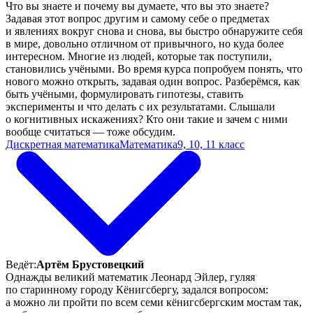
Что вы знаете и почему вы думаете, что вы это знаете?
Задавая этот вопрос другим и самому себе о предметах
и явлениях вокруг снова и снова, вы быстро обнаружите себя
в мире, довольно отличном от привычного, но куда более
интересном. Многие из людей, которые так поступили,
становились учёными. Во время курса попробуем понять, что
нового можно открыть, задавая один вопрос. Разберёмся, как
быть учёными, формулировать гипотезы, ставить
эксперименты и что делать с их результатами. Слышали
о когнитивных искажениях? Кто они такие и зачем с ними
вообще считаться — тоже обсудим.
Дискретная математика
Математика
9, 10, 11 класс
Ведёт:
Артём Брустовецкий
Однажды великий математик Леонард Эйлер, гуляя
по старинному городу Кёнигсбергу, задался вопросом:
а можно ли пройти по всем семи кёнигсбергским мостам так,