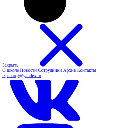
Закрыть
О школе
Новости
Сотрудники
Архив
Контакты
ㅤ
zpsh.org@yandex.ru