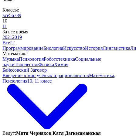
Классы:
все
5
6
7
8
9
10
11
За все время
2021
2019
Все
IT,
Программирование
Биология
Искусство
История
Лингвистика
Ли
Математика
Музыка
Психология
Робототехника
Социальные
науки
Творчество
Физика
Химия
Байесовский Заговор
Введение в мир учёных и рационалистов
Математика,
Психология
10, 11 класс
Ведут:
Митя Чернаков
,
Катя Дагкесаманская