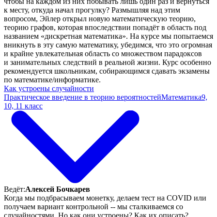
чтобы на каждом из них побывать лишь один раз и вернуться
к месту, откуда начал прогулку? Размышляя над этим
вопросом, Эйлер открыл новую математическую теорию,
теорию графов, которая впоследствии попадёт в область под
названием «дискретная математика». На курсе мы попытаемся
вникнуть в эту самую математику, убедимся, что это огромная
и крайне увлекательная область со множеством парадоксов
и занимательных следствий в реальной жизни. Курс особенно
рекомендуется школьникам, собирающимся сдавать экзамены
по математике/информатике.
Как устроены случайности
Практическое введение в теорию вероятностей
Математика
9,
10, 11 класс
Ведёт:
Алексей Бочкарев
Когда мы подбрасываем монетку, делаем тест на COVID или
получаем вариант контрольной -- мы сталкиваемся со
случайностями. Но как они устроены? Как их описать?