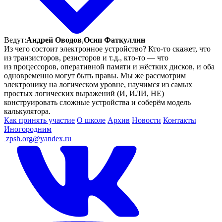
Ведут:
Андрей Оводов
,
Осип Фаткуллин
Из чего состоит электронное устройство? Кто-то скажет, что
из транзисторов, резисторов и т.д., кто-то — что
из процессоров, оперативной памяти и жёстких дисков, и оба
одновременно могут быть правы. Мы же рассмотрим
электронику на логическом уровне, научимся из самых
простых логических выражений (И, ИЛИ, НЕ)
конструировать сложные устройства и соберём модель
калькулятора.
Как принять участие
О школе
Архив
Новости
Контакты
Иногородним
ㅤ
zpsh.org@yandex.ru