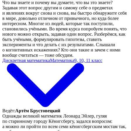
Что вы знаете и почему вы думаете, что вы это знаете?
Задавая этот вопрос другим и самому себе о предметах
и явлениях вокруг снова и снова, вы быстро обнаружите себя
в мире, довольно отличном от привычного, но куда более
интересном. Многие из людей, которые так поступили,
становились учёными. Во время курса попробуем понять, что
нового можно открыть, задавая один вопрос. Разберёмся, как
быть учёными, формулировать гипотезы, ставить
эксперименты и что делать с их результатами. Слышали
о когнитивных искажениях? Кто они такие и зачем с ними
вообще считаться — тоже обсудим.
Дискретная математика
Математика
9, 10, 11 класс
Ведёт:
Артём Брустовецкий
Однажды великий математик Леонард Эйлер, гуляя
по старинному городу Кёнигсбергу, задался вопросом:
а можно ли пройти по всем семи кёнигсбергским мостам так,