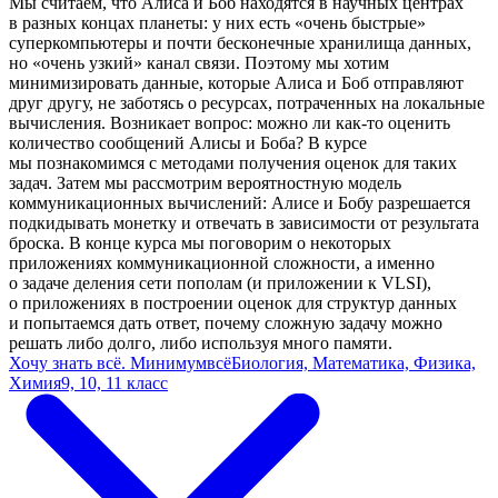
Мы считаем, что Алиса и Боб находятся в научных центрах
в разных концах планеты: у них есть «очень быстрые»
суперкомпьютеры и почти бесконечные хранилища данных,
но «очень узкий» канал связи. Поэтому мы хотим
минимизировать данные, которые Алиса и Боб отправляют
друг другу, не заботясь о ресурсах, потраченных на локальные
вычисления. Возникает вопрос: можно ли как-то оценить
количество сообщений Алисы и Боба? В курсе
мы познакомимся с методами получения оценок для таких
задач. Затем мы рассмотрим вероятностную модель
коммуникационных вычислений: Алисе и Бобу разрешается
подкидывать монетку и отвечать в зависимости от результата
броска. В конце курса мы поговорим о некоторых
приложениях коммуникационной сложности, а именно
о задаче деления сети пополам (и приложении к VLSI),
о приложениях в построении оценок для структур данных
и попытаемся дать ответ, почему сложную задачу можно
решать либо долго, либо используя много памяти.
Хочу знать всё. Минимумвсё
Биология, Математика, Физика,
Химия
9, 10, 11 класс