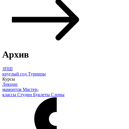
Архив
ЗПШ
круглый год
Турниры
Курсы
Лекции
мамонтов
Мастер-
классы
Студии
Буклеты
Слоны