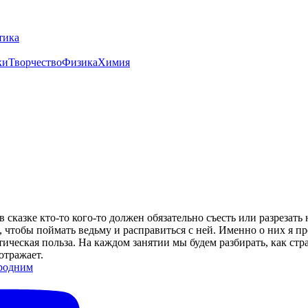
тика
ки
Творчество
Физика
Химия
азке кто-то кого-то должен обязательно съесть или разрезать н
м, чтобы поймать ведьму и расправиться с ней. Именно о них я 
тическая польза. На каждом занятии мы будем разбирать, как ст
отражает.
родним