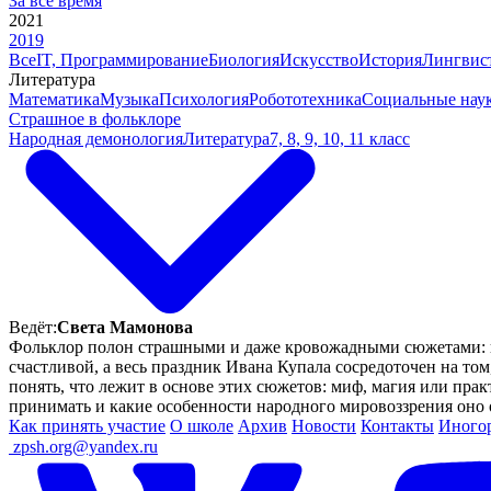
За все время
2021
2019
Все
IT, Программирование
Биология
Искусство
История
Лингвис
Литература
Математика
Музыка
Психология
Робототехника
Социальные нау
Страшное в фольклоре
Народная демонология
Литература
7, 8, 9, 10, 11 класс
Ведёт:
Света Мамонова
Фольклор полон страшными и даже кровожадными сюжетами: в ск
счастливой, а весь праздник Ивана Купала сосредоточен на то
понять, что лежит в основе этих сюжетов: миф, магия или прак
принимать и какие особенности народного мировоззрения оно 
Как принять участие
О школе
Архив
Новости
Контакты
Иного
ㅤ
zpsh.org@yandex.ru