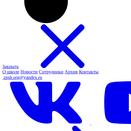
Закрыть
О школе
Новости
Сотрудники
Архив
Контакты
ㅤ
zpsh.org@yandex.ru