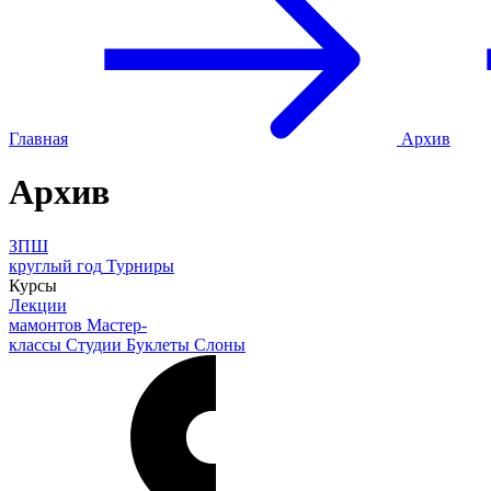
Главная
Архив
Архив
ЗПШ
круглый год
Турниры
Курсы
Лекции
мамонтов
Мастер-
классы
Студии
Буклеты
Слоны