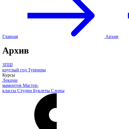
Главная
Архив
Архив
ЗПШ
круглый год
Турниры
Курсы
Лекции
мамонтов
Мастер-
классы
Студии
Буклеты
Слоны