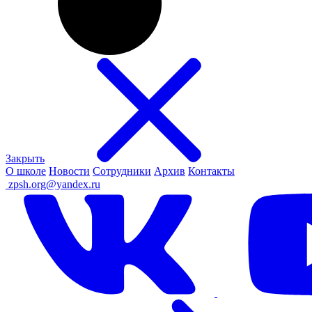
Закрыть
О школе
Новости
Сотрудники
Архив
Контакты
ㅤ
zpsh.org@yandex.ru