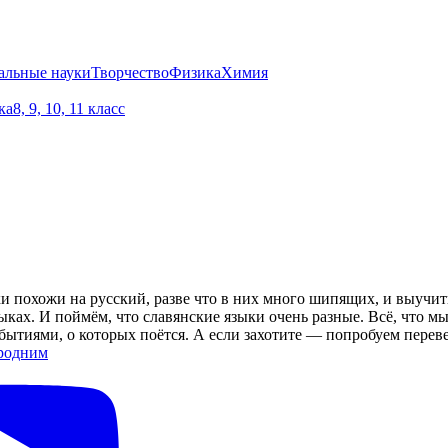
альные науки
Творчество
Физика
Химия
ка
8, 9, 10, 11 класс
ки похожи на русский, разве что в них много шипящих, и выучи
языках. И поймём, что славянские языки очень разные. Всё, что
событиями, о которых поётся. А если захотите — попробуем переве
родним