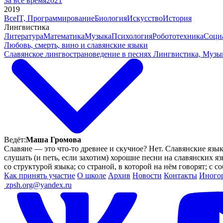
За все время
2021
2019
Все
IT, Программирование
Биология
Искусство
История
Лингвистика
Литература
Математика
Музыка
Психология
Робототехника
Соци
Любовь, смерть, вино и славянские языки
Славянское лингвострановедение в песнях
Лингвистика, Музы
Ведёт:
Маша Громова
Славяне — это что-то древнее и скучное? Нет. Славянские язы
слушать (и петь, если захотим) хорошие песни на славянских 
со структурой языка; со страной, в которой на нём говорят; с 
Как принять участие
О школе
Архив
Новости
Контакты
Иного
ㅤ
zpsh.org@yandex.ru