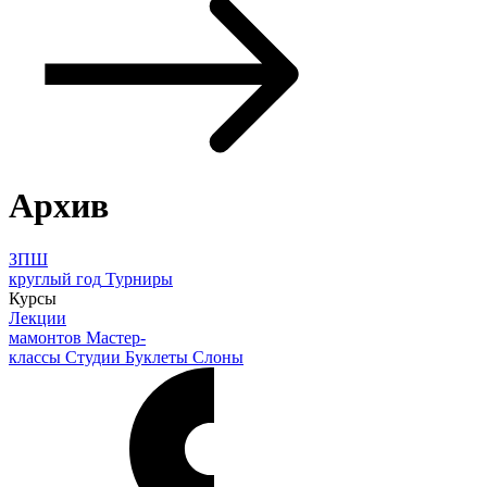
Архив
ЗПШ
круглый год
Турниры
Курсы
Лекции
мамонтов
Мастер-
классы
Студии
Буклеты
Слоны