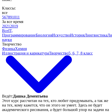
Классы:
все
5
6
7
8
9
10
11
За все время
2021
2019
Все
IT,
Программирование
Биология
Искусство
История
Лингвистика
Ли
науки
Творчество
Физика
Химия
Иллюстрация и карикатура
Творчество
5, 6, 7, 8 класс
Ведёт:
Дашка Дементьева
Этот курс рассчитан на тех, кто любит придумывать, а так же
на тех, кому кажется, что он этого не умеет. Здесь не будет
академического рисования, а будет большой упор на задачи на