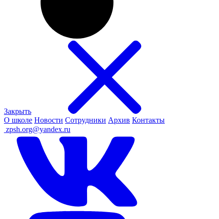
Закрыть
О школе
Новости
Сотрудники
Архив
Контакты
ㅤ
zpsh.org@yandex.ru