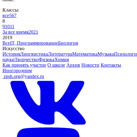
Классы:
все
5
6
7
8
9
10
11
За все время
2021
2019
Все
IT, Программирование
Биология
Искусство
История
Лингвистика
Литература
Математика
Музыка
Психологи
науки
Творчество
Физика
Химия
Как принять участие
О школе
Архив
Новости
Контакты
Иногородним
ㅤ
zpsh.org@yandex.ru