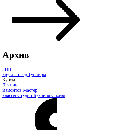
Архив
ЗПШ
круглый год
Турниры
Курсы
Лекции
мамонтов
Мастер-
классы
Студии
Буклеты
Слоны