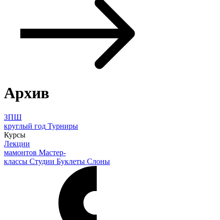
Архив
ЗПШ
круглый год
Турниры
Курсы
Лекции
мамонтов
Мастер-
классы
Студии
Буклеты
Слоны