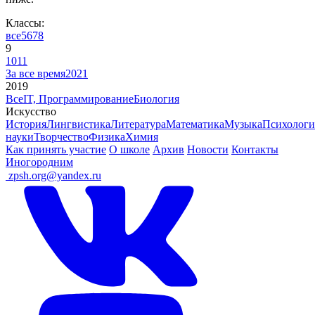
Классы:
все
5
6
7
8
9
10
11
За все время
2021
2019
Все
IT, Программирование
Биология
Искусство
История
Лингвистика
Литература
Математика
Музыка
Психологи
науки
Творчество
Физика
Химия
Как принять участие
О школе
Архив
Новости
Контакты
Иногородним
ㅤ
zpsh.org@yandex.ru