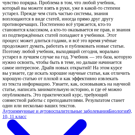
чувство порядка. Проблема в том, что любой учебник,
который вы можете взять в руки, уже в какой-то степени
устарел. Прежде чем стать частью системы, знания
воплощаются в виде статей, иногда прямо друг другу
противоречащих. Постепенно всё утрясается, кто-то
становится классиком, а кто-то оказывается не прав, и знания
из подтверждённых статей попадают в учебники. Этот
процесс может длиться годами, и всё это время учёные
продолжают думать, работать и публиковать новые статьи.
Поэтому любой учебник, выходящий сегодня, морально
устарел в лучшем случае на год. Учебник — это база, которую
нужно освоить, чтобы быть в теме, но дальше начинается
самое интересное. Драйв новых открытий! На этом курсе
вы узнаете, где искать хорошие научные статьи, как отличить
хорошую статью от плохой и как эффективно извлекать
из текста информацию. Узнаете, как, основываясь на научной
статье, написать занимательную историю, и где её можно
опубликовать. Это практический курс, требующий
совместной работы с преподавателями. Результатом станет
один или несколько ваших текстов.
Аутоиммунные и аутовоспалительные заболевания
Биология
9,
10, 11 класс