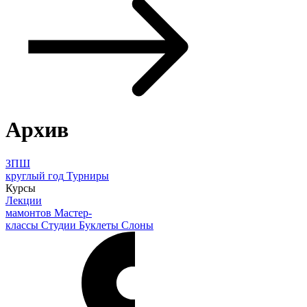
Архив
ЗПШ
круглый год
Турниры
Курсы
Лекции
мамонтов
Мастер-
классы
Студии
Буклеты
Слоны