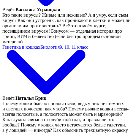
Ведёт:
Василиса Уграицкая
Кто такие вирусы? Живые или неживые? А я умру, если съем
вирус? Как они устроены, как проникают в клетки и может ли
организм им противостоять? Всё это в моём курсе,
посвящённом вирусам! Бонусом — отдельная история про
грипп, ВИЧ и бешенство (если быстро пройдём основной
материал).
Генетика в кошках
Биология
9, 10, 11 класс
Ведёт:
Наталья Брик
Почему кошки бывают полосатыми, ведь у них нет тёмных
и светлых волосков, как у зебр? Почему рыжие кошки всегда-
всегда полосатые, а полосатость может быть и мраморной?
Как глухота связана с голубизной глаз, и правда ли это
вообще? Почему у кошек часто встречаются белые галстуки,
а у лошадей — никогда? Как объяснить трёхцветную окраску