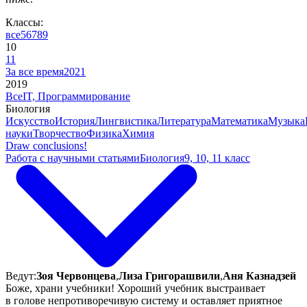
Классы:
все
5
6
7
8
9
10
11
За все время
2021
2019
Все
IT, Программирование
Биология
Искусство
История
Лингвистика
Литература
Математика
Музыка
науки
Творчество
Физика
Химия
Draw conclusions!
Работа с научными статьями
Биология
9, 10, 11 класс
Ведут:
Зоя Червонцева
,
Лиза Григорашвили
,
Аня Казнадзей
Боже, храни учебники! Хороший учебник выстраивает
в голове непротиворечивую систему и оставляет приятное