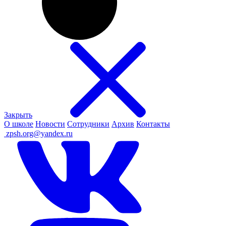
Закрыть
О школе
Новости
Сотрудники
Архив
Контакты
ㅤ
zpsh.org@yandex.ru