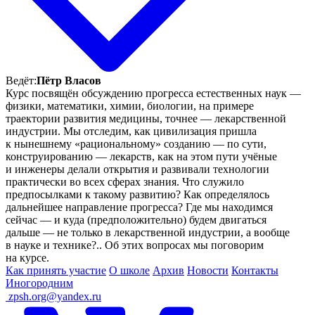
Ведёт:
Пётр Власов
Курс посвящён обсуждению прогресса естественных наук —
физики, математики, химии, биологии, на примере
траектории развития медицины, точнее — лекарственной
индустрии. Мы отследим, как цивилизация пришла
к нынешнему «рациональному» созданию — по сути,
конструированию — лекарств, как на этом пути учёные
и инженеры делали открытия и развивали технологии
практически во всех сферах знания. Что служило
предпосылками к такому развитию? Как определялось
дальнейшее направление прогресса? Где мы находимся
сейчас — и куда (предположительно) будем двигаться
дальше — не только в лекарственной индустрии, а вообще
в науке и технике?.. Об этих вопросах мы поговорим
на курсе.
Как принять участие
О школе
Архив
Новости
Контакты
Иногородним
ㅤ
zpsh.org@yandex.ru