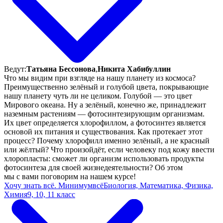
Ведут:
Татьяна Бессонова
,
Никита Хабибуллин
Что мы видим при взгляде на нашу планету из космоса?
Преимущественно зелёный и голубой цвета, покрывающие
нашу планету чуть ли не целиком. Голубой — это цвет
Мирового океана. Ну а зелёный, конечно же, принадлежит
наземным растениям — фотосинтезирующим организмам.
Их цвет определяется хлорофиллом, а фотосинтез является
основой их питания и существования. Как протекает этот
процесс? Почему хлорофилл именно зелёный, а не красный
или жёлтый? Что произойдёт, если человеку под кожу ввести
хлоропласты: сможет ли организм использовать продукты
фотосинтеза для своей жизнедеятельности? Об этом
мы с вами поговорим на нашем курсе!
Хочу знать всё. Минимумвсё
Биология, Математика, Физика,
Химия
9, 10, 11 класс