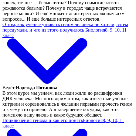
кошек, точнее — белые пятна? Почему сиамские котята
рождаются белыми? Почему в городах чаще встречаются
черные кошки? И ещё множество интересных «кошачьих»
вопросов... И ещё больше интересных ответов.
О том, как учёные узнавать геном человека не хотели, затем
передумали, и что из этого получилось
Биология
8, 9, 10, 11
класс
Ведёт:
Надежда Потапова
В этом курсе мы узнаем, как люди жили до расшифровки
ДНК человека. Мы поговорим о том, как известные учёные
хитрили и соревновались в желании первыми прочесть геном
и к чему это привело. А в завершение обсудим, как это
поменяло нашу жизнь и какое будущее обещает.
Приключения генома и как его понять
Биология
8, 9, 10, 11
класс