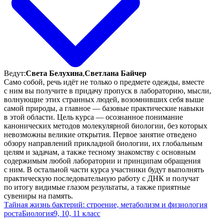
Ведут:
Света Белухина
,
Светлана Байчер
Само собой, речь идёт не только о предмете одежды, вместе
с ним вы получите в придачу пропуск в лабораторию, мысли,
волнующие этих странных людей, возомнивших себя выше
самой природы, а главное — базовые практические навыки
в этой области. Цель курса — осознанное понимание
канонических методов молекулярной биологии, без которых
невозможны великие открытия. Первое занятие отведено
обзору направлений прикладной биологии, их глобальным
целям и задачам, а также тесному знакомству с основным
содержимым любой лаборатории и принципам обращения
с ним. В остальной части курса участники будут выполнять
практическую последовательную работу с ДНК и получат
по итогу видимые глазом результаты, а также приятные
сувениры на память.
Тайная жизнь бактерий: строение, метаболизм и физиология
роста
Биология
9, 10, 11 класс