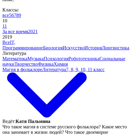
Классы:
все
5
6
7
8
9
10
11
За все время
2021
2019
Все
IT,
Программирование
Биология
Искусство
История
Лингвистика
Литература
Математика
Музыка
Психология
Робототехника
Социальные
науки
Творчество
Физика
Химия
Магия в фольклоре
Литература
7, 8, 9, 10, 11 класс
Ведёт:
Катя Пальмина
Что такое магия в системе русского фольклора? Какое место
она занимает в жизни людей? Что такое двоемирие