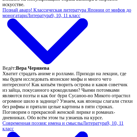
искусстве.
Познай аварэ! Классическая литература Японии от мифов до
моногатари
Литература
9, 10, 11 класс
Ведёт:
Вера Черняева
Хватит страдать аниме и роллами. Приходи на лекции, где
мы будем исследовать японские мифы и много чего
интересного! Как копьём творить острова и каков советчик
из зайца, покусанного крокодилами? Чьими потомками
являются поэты и как бог бури Сусаноо-но Микото отрастил
огромное шило в заднице? Узнаем, как японцы слагали стихи
без рифмы и прятали целые картины в пяти строках.
Поговорим о прекрасной женской лирике и романах-
дневниках. Обо всём этом ты узнаешь на курсе.
Современная поэзия: имена и смыслы
Литература
9, 10, 11
класс