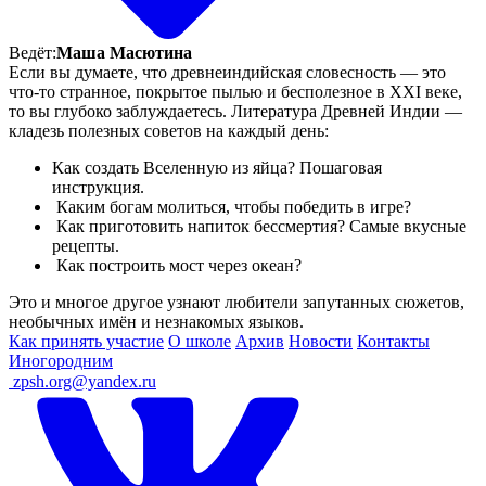
Ведёт:
Маша Масютина
Если вы думаете, что древнеиндийская словесность — это
что-то странное, покрытое пылью и бесполезное в XXI веке,
то вы глубоко заблуждаетесь. Литература Древней Индии —
кладезь полезных советов на каждый день:
Как создать Вселенную из яйца? Пошаговая
инструкция.
Каким богам молиться, чтобы победить в игре?
Как приготовить напиток бессмертия? Самые вкусные
рецепты.
Как построить мост через океан?
Это и многое другое узнают любители запутанных сюжетов,
необычных имён и незнакомых языков.
Как принять участие
О школе
Архив
Новости
Контакты
Иногородним
ㅤ
zpsh.org@yandex.ru