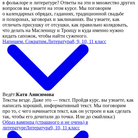
в фольклоре и литературе? Ответы на эти и множество других
вопросов вы узнаете на этом курсе. Мы поговорим
о календарных обрядах, гаданиях, традиционной свадьбе
и похоронах, заговорах и заклинаниях. Вы узнаете, как
отличать присушку от отсушки, как правильно колядовать,
что делать на Масленицу и Троицу и куда именно нужно
кидать сапожок, чтобы найти суженого.
Напишем. Сократим.
Литература
8, 9, 10, 11 класс
Ведёт:
Катя Анисимова
Тексты везде. Даже это — текст. Пройдя курс, вы узнаете, как
написать хороший, информативный текст. Мы поговорим
про то, с чего начинается текст, как он устроен и как сделать
так, чтобы его дочитали до точки. Или до смайлика:)
Образ вампира (страшного и не очень) в
литературе
Литература
9, 10, 11 класс