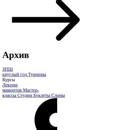
Архив
ЗПШ
круглый год
Турниры
Курсы
Лекции
мамонтов
Мастер-
классы
Студии
Буклеты
Слоны