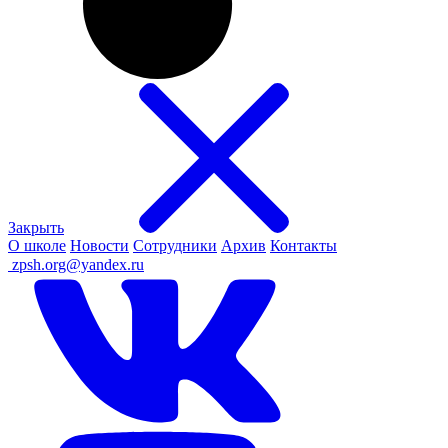
Закрыть
О школе
Новости
Сотрудники
Архив
Контакты
ㅤ
zpsh.org@yandex.ru