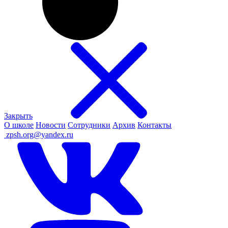
Закрыть
О школе
Новости
Сотрудники
Архив
Контакты
ㅤ
zpsh.org@yandex.ru