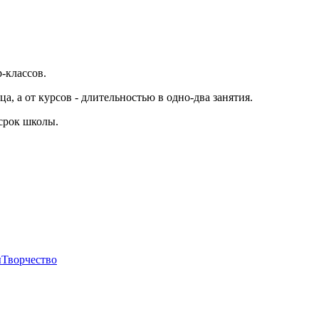
-классов.
а, а от курсов - длительностью в одно-два занятия.
 срок школы.
ы
Творчество