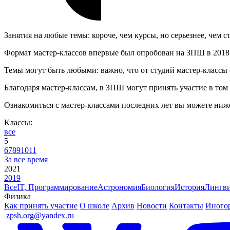
Занятия на любые темы: короче, чем курсы, но серьезнее, чем с
Формат мастер-классов впервые был опробован на ЗПШ в 2018 го
Темы могут быть любыми: важно, что от студий мастер-классы о
Благодаря мастер-классам, в ЗПШ могут принять участие в том 
Ознакомиться с мастер-классами последних лет вы можете ниж
Классы:
все
5
6
7
8
9
10
11
За все время
2021
2019
Все
IT, Программирование
Астрономия
Биология
История
Лингви
Физика
Как принять участие
О школе
Архив
Новости
Контакты
Иного
ㅤ
zpsh.org@yandex.ru