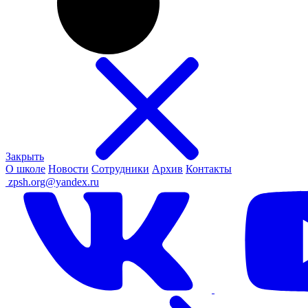
Закрыть
О школе
Новости
Сотрудники
Архив
Контакты
ㅤ
zpsh.org@yandex.ru