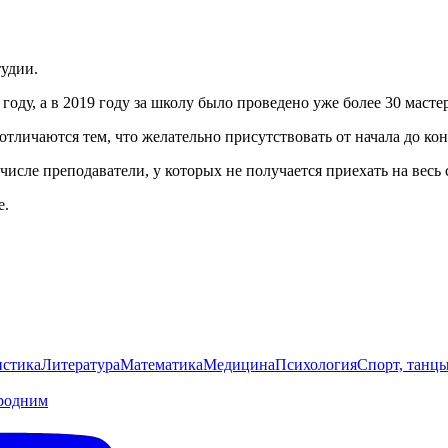
тудии.
ду, а в 2019 году за школу было проведено уже более 30 мастер
тличаются тем, что желательно присутствовать от начала до конц
числе преподаватели, у которых не получается приехать на весь
е.
стика
Литература
Математика
Медицина
Психология
Спорт, танц
родним