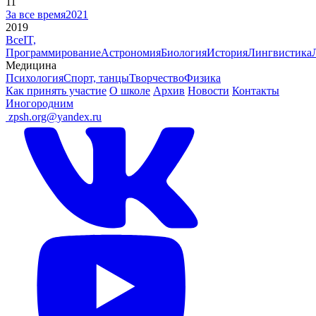
11
За все время
2021
2019
Все
IT,
Программирование
Астрономия
Биология
История
Лингвистика
Медицина
Психология
Спорт, танцы
Творчество
Физика
Как принять участие
О школе
Архив
Новости
Контакты
Иногородним
ㅤ
zpsh.org@yandex.ru